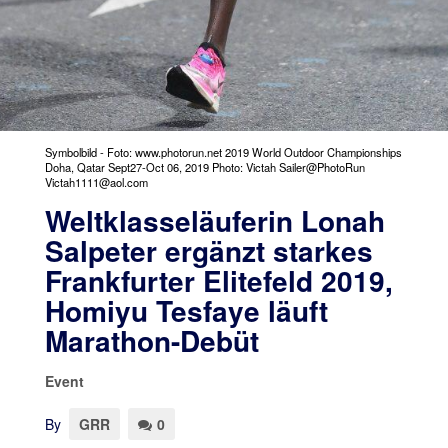
Symbolbild - Foto: www.photorun.net 2019 World Outdoor Championships
Doha, Qatar Sept27-Oct 06, 2019 Photo: Victah Sailer@PhotoRun
Victah1111@aol.com
Weltklasseläuferin Lonah
Salpeter ergänzt starkes
Frankfurter Elitefeld 2019,
Homiyu Tesfaye läuft
Marathon-Debüt
Event
By
GRR
0