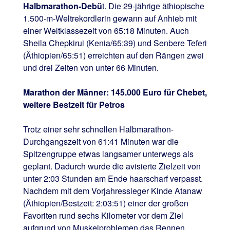
Halbmarathon-Debü
t. Die 29-jährige äthiopische
1.500-m-Weltrekordlerin gewann auf Anhieb mit
einer Weltklassezeit von 65:18 Minuten. Auch
Sheila Chepkirui (Kenia/65:39) und Senbere Teferi
(Äthiopien/65:51) erreichten auf den Rängen zwei
und drei Zeiten von unter 66 Minuten.
Marathon der Männer: 145.000 Euro für Chebet,
weitere Bestzeit für Petros
Trotz einer sehr schnellen Halbmarathon-
Durchgangszeit von 61:41 Minuten war die
Spitzengruppe etwas langsamer unterwegs als
geplant. Dadurch wurde die avisierte Zielzeit von
unter 2:03 Stunden am Ende haarscharf verpasst.
Nachdem mit dem Vorjahressieger Kinde Atanaw
(Äthiopien/Bestzeit: 2:03:51) einer der großen
Favoriten rund sechs Kilometer vor dem Ziel
aufgrund von Muskelproblemen das Rennen