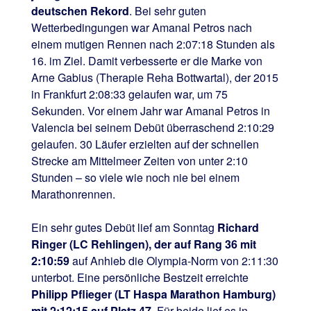
deutschen Rekord
. Bei sehr guten
Wetterbedingungen war Amanal Petros nach
einem mutigen Rennen nach 2:07:18 Stunden als
16. im Ziel. Damit verbesserte er die Marke von
Arne Gabius (Therapie Reha Bottwartal), der 2015
in Frankfurt 2:08:33 gelaufen war, um 75
Sekunden. Vor einem Jahr war Amanal Petros in
Valencia bei seinem Debüt überraschend 2:10:29
gelaufen. 30 Läufer erzielten auf der schnellen
Strecke am Mittelmeer Zeiten von unter 2:10
Stunden – so viele wie noch nie bei einem
Marathonrennen.
Ein sehr gutes Debüt lief am Sonntag
Richard
Ringer (LC Rehlingen), der auf Rang 36 mit
2:10:59
auf Anhieb die Olympia-Norm von 2:11:30
unterbot. Eine persönliche Bestzeit erreichte
Philipp Pflieger (LT Haspa Marathon Hamburg)
mit 2:12:15 auf Platz 47
. Für beide lief es in