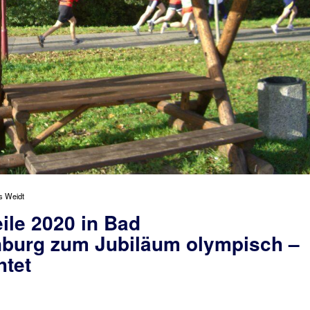
s Weidt
ile 2020 in Bad
burg zum Jubiläum olympisch –
htet