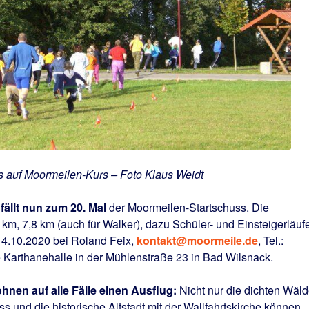
 auf Moormeilen-Kurs – Foto Klaus Weidt
ällt nun zum 20. Mal
der Moormeilen-Startschuss. Die
m, 7,8 km (auch für Walker), dazu Schüler- und Einsteigerläuf
14.10.2020 bei Roland Feix,
kontakt@moormeile.de
, Tel.:
ie Karthanehalle in der Mühlenstraße 23 in Bad Wilsnack.
en auf alle Fälle einen Ausflug:
Nicht nur die dichten Wäld
s und die historische Altstadt mit der Wallfahrtskirche können