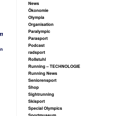
News
Ökonomie
Olympia
Organisation
Paralympic
em
Parasport
Podcast
in
radsport
Rollstuhl
Running – TECHNOLOGIE
Running News
Seniorensport
Shop
Sightrunning
Skisport
Special Olympics
Sportmuseum