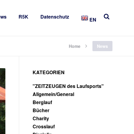
ews
R5K
Datenschutz
EN
Home
News
KATEGORIEN
"ZEITZEUGEN des Laufsports"
Allgemein/General
Berglauf
Bücher
Charity
Crosslauf