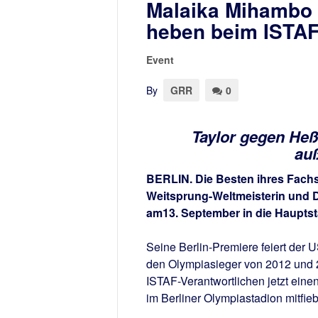
Malaika Mihambo u
heben beim ISTAF
Event
By
GRR
0
Taylor gegen Heß
au
BERLIN. Die Besten ihres Fachs 
Weitsprung-Weltmeisterin und D
am
13. September in die Hauptst
Seine Berlin-Premiere feiert der 
den Olympiasieger von 2012 und 
ISTAF-Verantwortlichen jetzt ein
im Berliner Olympiastadion mitfieb