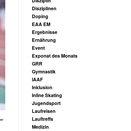
Disziplin
Disziplinen
Doping
EAA EM
Ergebnisse
Ernährung
Event
Exponat des Monats
GRR
Gymnastik
IAAF
Inklusion
Inline Skating
Jugendsport
Laufreisen
Lauftreffs
ber
Medizin