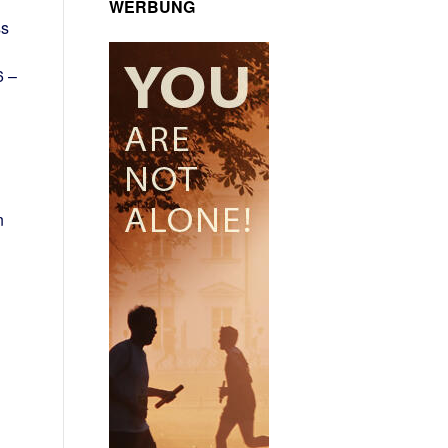
WERBUNG
ss
6 –
n