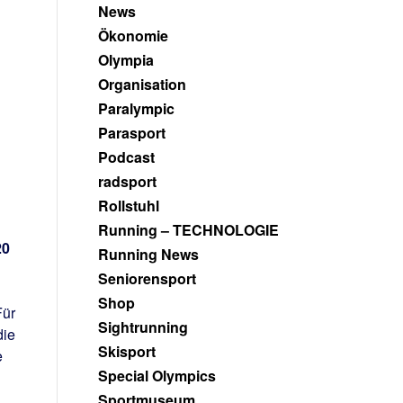
News
Ökonomie
Olympia
Organisation
Paralympic
Parasport
Podcast
radsport
Rollstuhl
Running – TECHNOLOGIE
20
Running News
Seniorensport
Shop
Für
Sightrunning
die
Skisport
e
Special Olympics
Sportmuseum