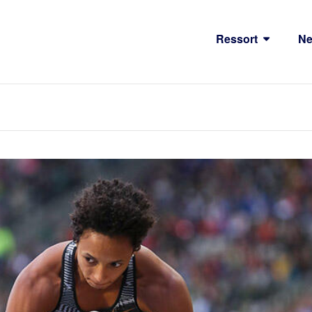
Ressort
N