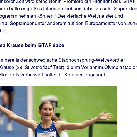
nserer Zeit wird seine Berlin-Premiere ein Highlight des ISTAF
en hatte er großes Interesse, bei uns dabei zu sein. Super, da
Programm nehmen können.“ Der vierfache Weltmeister und
am 13. September unter anderem auf den Europameister von 201
tz).
sa Krause beim ISTAF dabei
en bereits der schwedische Stabhochsprung-Weltrekordler
ause (28, Silvesterlauf Trier), die im Vorjahr im Olympiastadio
Hindernis verbessert hatte, ihr Kommen zugesagt.