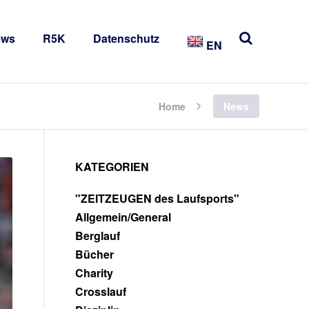
ews
R5K
Datenschutz
EN
Home
News
KATEGORIEN
"ZEITZEUGEN des Laufsports"
Allgemein/General
Berglauf
Bücher
Charity
Crosslauf