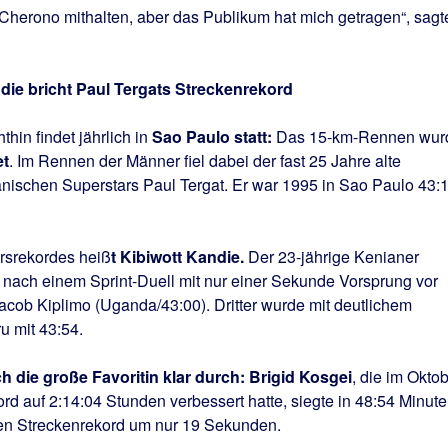
Cherono mithalten, aber das Publikum hat mich getragen“, sagt
die bricht Paul Tergats Streckenrekord
hin findet jährlich in
Sao Paulo statt:
Das 15-km-Rennen wur
et
. Im Rennen der Männer fiel dabei der fast 25 Jahre alte
anischen Superstars Paul Tergat. Er war 1995 in Sao Paulo 43:
rsrekordes heiß
t Kibiwott Kandie.
Der 23-jährige Kenianer
 nach einem Sprint-Duell mit nur einer Sekunde Vorsprung vor
acob Kiplimo (Uganda/43:00). Dritter wurde mit deutlichem
u mit 43:54.
h die große Favoritin klar durch: Brigid Kosgei
, die im Okto
d auf 2:14:04 Stunden verbessert hatte, siegte in 48:54 Minute
den Streckenrekord um nur 19 Sekunden.