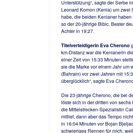
Unterstützung“, sagte der Serbe i
Leonard Komon (Kenia) um zwei Se
habe, die beiden Kenianer haben 
so der 20-jährige Bibic. Bester d
Achter in 19:27.
Titelverteidigerin Eva Cherono
g
km-Distanz war die Kenianerin die
einer Zeit von 15:33 Minuten ste
sie die Marke vor einem Jahr um w
(Bahrain) vor zwei Jahren mit 15:38
überglücklich“, sagte Eva Cherono
Die 23-jährige Cherono, die bei d
löste sich in der dritten von sec
die Mittelstrecken-Spezialistin Ca
mitlief, dann aber das Tempo nicht
in 16:04 Minuten vor Bojan Bjelja
schwieriges Rennen für mich, weil 