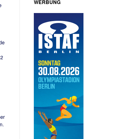
WERBUNG
e
de
12
ber
n.