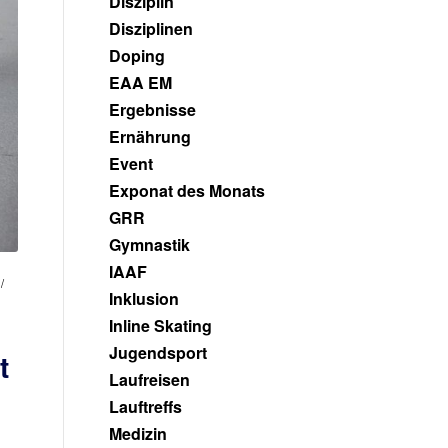
Disziplin
Disziplinen
Doping
EAA EM
Ergebnisse
Ernährung
Event
Exponat des Monats
GRR
Gymnastik
IAAF
/
Inklusion
Inline Skating
Jugendsport
t
Laufreisen
Lauftreffs
Medizin