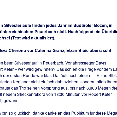
n Silvesterläufe finden jedes Jahr im Südtiroler Bozen, in
österreichischen Peuerbach statt. Nachfolgend ein Überbli
el (Text wird aktualisiert).
 Eva Cherono vor Caterina Granz, Elzan Bibic überrascht
en beim Silvesterlauf in Peuerbach. Vorjahressieger Davis
rt Keter – wer wird gewinnen? Das schien die Frage vor dem La
 der ersten Runde war klar: Da läuft noch einer mit. Elzan Bibi
sierten Kenianer nicht einfach dahinziehen, sondern blieb ihne
baute das Trio seinen Vorsprung aus, bis nach 6.800 Metern di
mit neuem Streckenrekord von 18:30 Minuten vor Robert Keter
41) gewann.
 bin so glücklich, danke danke an das Publikum für diese Mega