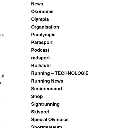
News
Ökonomie
Olympia
Organisation
ck
Paralympic
Parasport
Podcast
radsport
Rollstuhl
Running – TECHNOLOGIE
uf
Running News
c
Seniorensport
n
e
Shop
Sightrunning
Skisport
Special Olympics
-
Sportmuseum