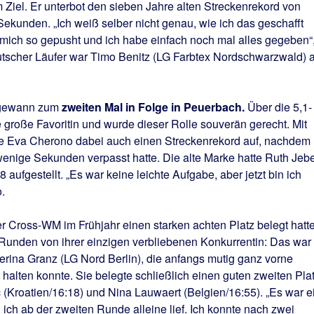
m Ziel. Er unterbot den sieben Jahre alten Streckenrekord von
kunden. „Ich weiß selber nicht genau, wie ich das geschafft
mich so gepusht und ich habe einfach noch mal alles gegeben“
eutscher Läufer war Timo Benitz (LG Farbtex Nordschwarzwald) a
ewann zum
zweiten Mal in Folge in Peuerbach.
Über die 5,1-
 große Favoritin und wurde dieser Rolle souverän gerecht. Mit
llte Eva Cherono dabei auch einen Streckenrekord auf, nachdem
enige Sekunden verpasst hatte. Die alte Marke hatte Ruth Jebe
 aufgestellt. „Es war keine leichte Aufgabe, aber jetzt bin ich
.
er Cross-WM im Frühjahr einen starken achten Platz belegt hatte
hs Runden von ihrer einzigen verbliebenen Konkurrentin: Das war
terina Granz (LG Nord Berlin), die anfangs mutig ganz vorne
 halten konnte. Sie belegte schließlich einen guten zweiten Pla
c (Kroatien/16:18) und Nina Lauwaert (Belgien/16:55). „Es war e
ich ab der zweiten Runde alleine lief. Ich konnte nach zwei