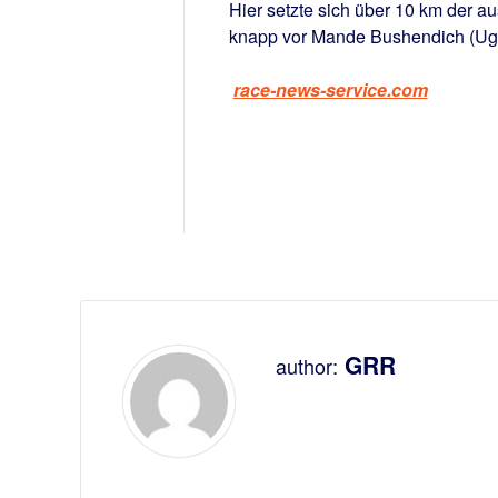
Hier setzte sich über 10 km der
knapp vor Mande Bushendich (Uga
race-news-service.com
GRR
author: