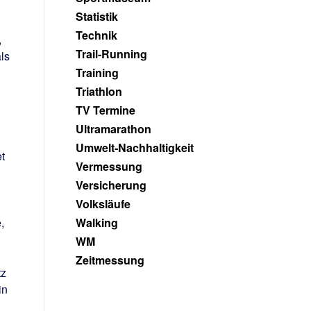
Statistik
Technik
,
Trail-Running
ls
Training
Triathlon
TV Termine
Ultramarathon
Umwelt-Nachhaltigkeit
t
Vermessung
Versicherung
Volksläufe
,
Walking
WM
Zeitmessung
tz
in