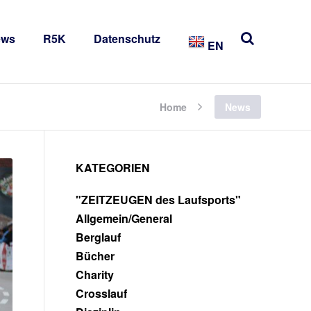
ews
R5K
Datenschutz
EN
Home
News
KATEGORIEN
"ZEITZEUGEN des Laufsports"
Allgemein/General
Berglauf
Bücher
Charity
Crosslauf