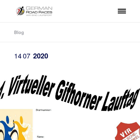
Blog
14
07
2020