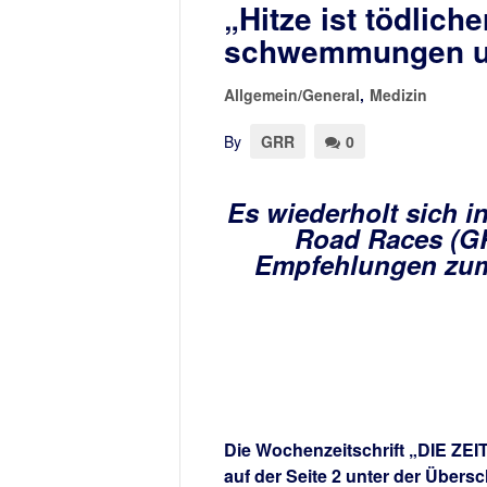
„Hitze ist tödlich
schwemmungen u
Allgemein/General
,
Medizin
By
GRR
0
Es wiederholt sich i
Road Races (GR
Empfehlungen zum
Die Wochenzeitschrift „DIE ZEIT
auf der Seite 2 unter der Übers