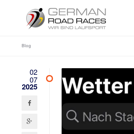
Blog
02
07
2025