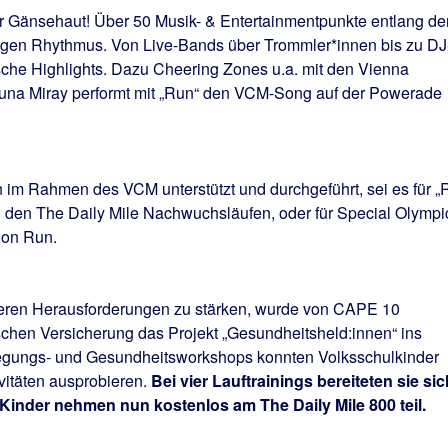
 Gänsehaut! Über 50 Musik- & Entertainmentpunkte entlang de
rtigen Rhythmus. Von Live-Bands über Trommler*innen bis zu DJ
sche Highlights. Dazu Cheering Zones u.a. mit den Vienna
na Miray performt mit „Run“ den VCM-Song auf der Powerade
 im Rahmen des VCM unterstützt und durchgeführt, sei es für „
i den The Daily Mile Nachwuchsläufen, oder für Special Olympi
ion Run.
eren Herausforderungen zu stärken, wurde von CAPE 10
chen Versicherung das Projekt „Gesundheitsheld:innen“ ins
egungs- und Gesundheitsworkshops konnten Volksschulkinder
ivitäten ausprobieren.
Bei vier Lauftrainings bereiteten sie sic
 Kinder nehmen nun kostenlos am The Daily Mile 800 teil.