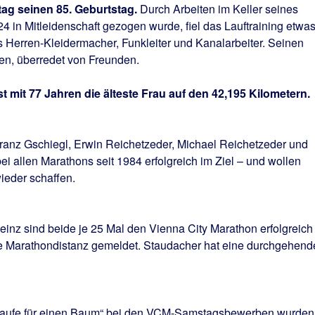
ag seinen 85. Geburtstag.
Durch Arbeiten im Keller seines
in Mitleidenschaft gezogen wurde, fiel das Lauftraining etwa
als Herren-Kleidermacher, Funkleiter und Kanalarbeiter. Seinen
ren, überredet von Freunden.
t mit 77 Jahren die älteste Frau auf den 42,195 Kilometern.
Franz Gschiegl, Erwin Reichetzeder, Michael Reichetzeder und
 allen Marathons seit 1984 erfolgreich im Ziel – und wollen
ieder schaffen.
inz sind beide je 25 Mal den Vienna City Marathon erfolgreich
die Marathondistanz gemeldet. Staudacher hat eine durchgehend
e „Laufe für einen Baum“ bei den VCM-Samstagsbewerben wurden