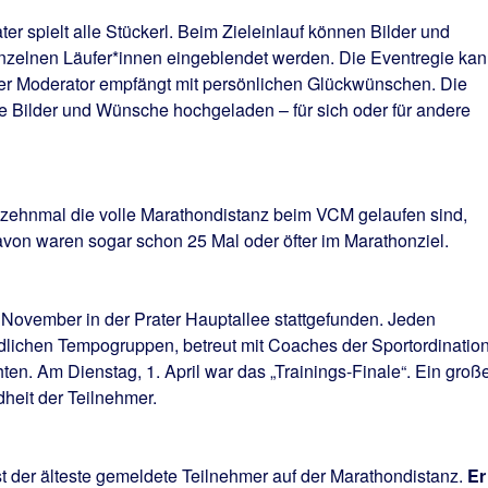
r spielt alle Stückerl. Beim Zieleinlauf können Bilder und
nzelnen Läufer*innen eingeblendet werden. Die Eventregie ka
 der Moderator empfängt mit persönlichen Glückwünschen. Die
e Bilder und Wünsche hochgeladen – für sich oder für andere
 zehnmal die volle Marathondistanz beim VCM gelaufen sind,
avon waren sogar schon 25 Mal oder öfter im Marathonziel.
November in der Prater Hauptallee stattgefunden. Jeden
edlichen Tempogruppen, betreut mit Coaches der Sportordination
en. Am Dienstag, 1. April war das „Trainings-Finale“. Ein groß
heit der Teilnehmer.
ist der älteste gemeldete Teilnehmer auf der Marathondistanz.
Er