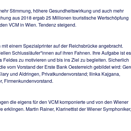
 mehr Stimmung, höhere Gesundheitswirkung und auch mehr
uchung aus 2018 ergab 25 Millionen touristische Wertschöpfung
den VCM in Wien. Tendenz steigend.
 mit einem Spezialprinter auf der Reichsbrücke angebracht.
iellen Schlussläufer*innen auf ihren Fahnen. Ihre Aufgabe ist es
Feldes zu motivieren und bis ins Ziel zu begleiten. Sicherlich
 die vom Vorstand der Erste Bank Oesterreich gebildet wird: Ge
lary und Aldringen, Privatkundenvorstand; Ilinka Kajgana,
er, Firmenkundenvorstand.
ngen die eigens für den VCM komponierte und von den Wiener
 erklingen. Martin Rainer, Klarinettist der Wiener Symphoniker