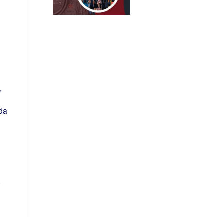
,
rda
,