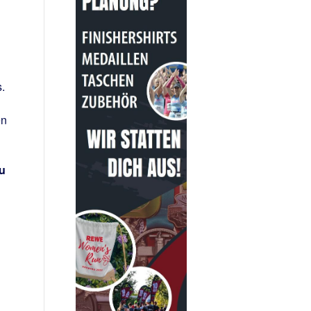
.
en
u