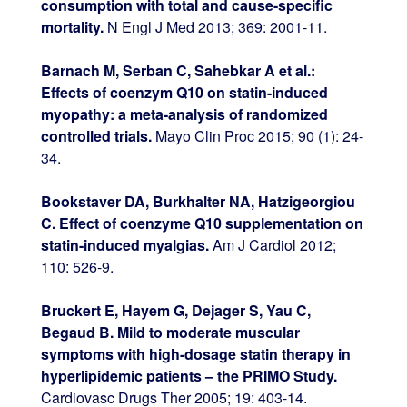
consumption with total and cause-specific
mortality.
N Engl J Med 2013; 369: 2001-11.
Barnach M, Serban C, Sahebkar A et al.:
Effects of coenzym Q10 on statin-induced
myopathy: a meta-analysis of randomized
controlled trials.
Mayo Clin Proc 2015; 90 (1): 24-
34.
Bookstaver DA, Burkhalter NA, Hatzigeorgiou
C. Effect of coenzyme Q10 supplementation on
statin-induced myalgias.
Am J Cardiol 2012;
110: 526-9.
Bruckert E, Hayem G, Dejager S, Yau C,
Begaud B. Mild to moderate muscular
symptoms with high-dosage statin therapy in
hyperlipidemic patients – the PRIMO Study.
Cardiovasc Drugs Ther 2005; 19: 403-14.