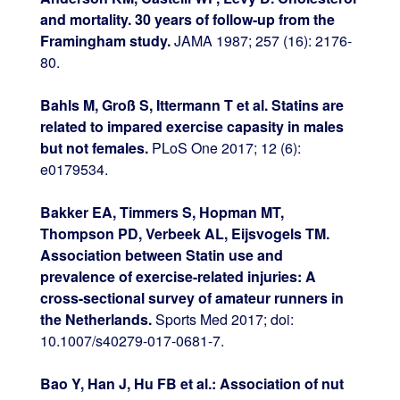
and mortality. 30 years of follow-up from the
Framingham study.
JAMA 1987; 257 (16): 2176-
80.
Bahls M, Groß S, Ittermann T et al.
Statins are
related to impared exercise capasity in males
but not females.
PLoS One 2017; 12 (6):
e0179534.
Bakker EA, Timmers S, Hopman MT,
Thompson PD, Verbeek AL, Eijsvogels TM.
Association between Statin use and
prevalence of exercise-related injuries: A
cross-sectional survey of amateur runners in
the Netherlands.
Sports Med 2017; doi:
10.1007/s40279-017-0681-7.
Bao Y, Han J, Hu FB et al.: Association of nut