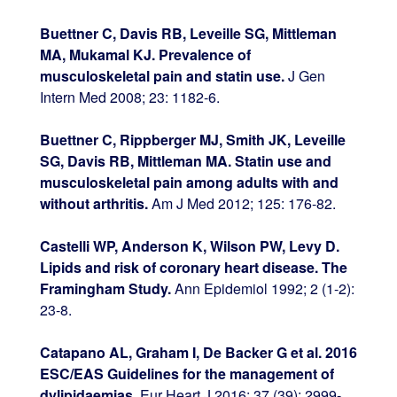
Buettner C, Davis RB, Leveille SG, Mittleman
MA, Mukamal KJ.
Prevalence of
musculoskeletal pain and statin use.
J Gen
Intern Med 2008; 23: 1182-6.
Buettner C, Rippberger MJ, Smith JK, Leveille
SG, Davis RB, Mittleman MA. Statin use and
musculoskeletal pain among adults with and
without arthritis.
Am J Med 2012; 125: 176-82.
Castelli WP, Anderson K, Wilson PW, Levy D.
Lipids and risk of coronary heart disease. The
Framingham Study.
Ann Epidemiol 1992; 2 (1-2):
23-8.
Catapano AL, Graham I, De Backer G et al. 2016
ESC/EAS Guidelines for the management of
dylipidaemias.
Eur Heart J 2016; 37 (39): 2999-