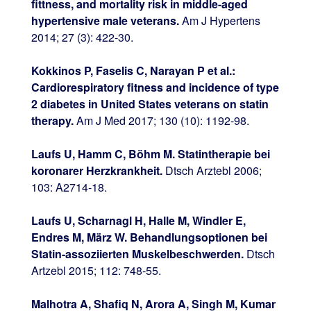
fittness, and mortality risk in middle-aged
hypertensive male veterans.
Am J Hypertens
2014; 27 (3): 422-30.
Kokkinos P, Faselis C, Narayan P et al.:
Cardiorespiratory fitness and incidence of type
2 diabetes in United States veterans on statin
therapy.
Am J Med 2017; 130 (10): 1192-98.
Laufs U, Hamm C, Böhm M. Statintherapie bei
koronarer Herzkrankheit.
Dtsch Arztebl 2006;
103: A2714-18.
Laufs U, Scharnagl H, Halle M, Windler E,
Endres M, März W. Behandlungsoptionen bei
Statin-assoziierten Muskelbeschwerden.
Dtsch
Artzebl 2015; 112: 748-55.
Malhotra A, Shafiq N, Arora A, Singh M, Kumar