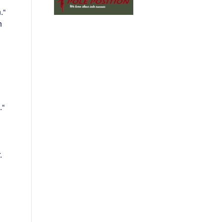
.“
n
.“
.