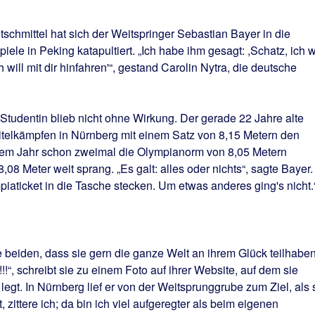
chmittel hat sich der Weitspringer Sebastian Bayer in die
ele in Peking katapultiert. „Ich habe ihm gesagt: ,Schatz, ich wi
h will mit dir hinfahren'“, gestand Carolin Nytra, die deutsche
Studentin blieb nicht ohne Wirkung. Der gerade 22 Jahre alte
Titelkämpfen in Nürnberg mit einem Satz von 8,15 Metern den
iesem Jahr schon zweimal die Olympianorm von 8,05 Metern
,08 Meter weit sprang. „Es galt: alles oder nichts“, sagte Bayer.
iaticket in die Tasche stecken. Um etwas anderes ging's nicht.
e beiden, dass sie gern die ganze Welt an ihrem Glück teilhabe
!!!“, schreibt sie zu einem Foto auf ihrer Website, auf dem sie
legt. In Nürnberg lief er von der Weitsprunggrube zum Ziel, als 
t, zittere ich; da bin ich viel aufgeregter als beim eigenen