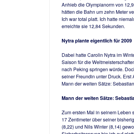
Anhieb die Olympianorm von 12,92 
hätten die Bahn um zehn Meter verkü
Ich war total platt. Ich hatte nie
erreichte sie 12,84 Sekunden.
Nytra plante eigentlich für 2009
Dabei hatte Carolin Nytra im Winter
Saison für die Weltmeisterschaften 
nach Peking springen würde. Doch
seiner Freundin unter Druck. Erst 
Mann der weiten Sätze: Sebastia
Mann der weiten Sätze: Sebasti
Zum ersten Mal in seinem Leben spr
17 Zentimeter über seiner bisheri
(8,22) und Nils Winter (8,14) gewo
Sicherheitssprung bin ich auf glat