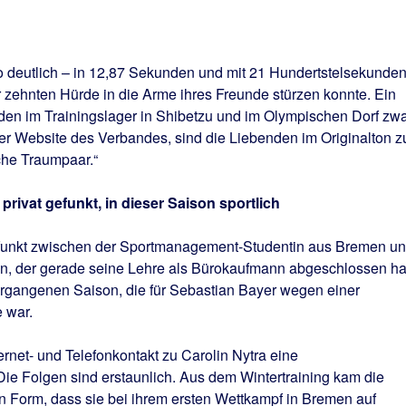
so deutlich – in 12,87 Sekunden und mit 21 Hundertstelsekunde
er zehnten Hürde in die Arme ihres Freunde stürzen konnte. Ein
n im Trainingslager in Shibetzu und im Olympischen Dorf zwa
 der Website des Verbandes, sind die Liebenden im Originalton z
che Traumpaar.“
ivat gefunkt, in dieser Saison sportlich
funkt zwischen der Sportmanagement-Studentin aus Bremen u
n, der gerade seine Lehre als Bürokaufmann abgeschlossen ha
rgangenen Saison, die für Sebastian Bayer wegen einer
 war.
ernet- und Telefonkontakt zu Carolin Nytra eine
e Folgen sind erstaunlich. Aus dem Wintertraining kam die
en Form, dass sie bei ihrem ersten Wettkampf in Bremen auf