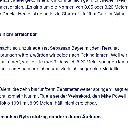
nnert er sich. „Es ging um die Normen von 8,05 oder 8,20 Metern
 Druck. „Heute ist deine letzte Chance“, rief ihm Carolin Nytra i
d nicht erreichbar
 macht, so unzufrieden ist Sebastian Bayer mit dem Resultat.
sprungen wären, würden wir beide nach Peking fahren. Weil wir
 nur einer“, sagt er. „Ich weiß, dass ich 8,20 Meter springen kann
damit das Finale erreichen und vielleicht sogar eine Medaille
alent, die zehn bis fünfzehn Zentimeter weiter springen“, sagt er
cht normal.“ Nur mit Talent sei der Weltrekord, den Mike Powell
okio 1991 mit 8,95 Metern hält, nicht erreichbar.
z machen Nytra stutzig, sondern deren Äußeres