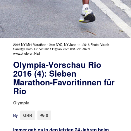
2016 NY Mini Marathon 10km NYC, NY June 11, 2016 Photo: Victah
Sailer@PhotoRun Victah1111@aol.com 631-291-3409
www.photorun.NET
Olympia-Vorschau Rio
2016 (4): Sieben
Marathon-Favoritinnen für
Rio
Olympia
By
GRR
0
Immer gab es in den letzten 24 Jahren beim