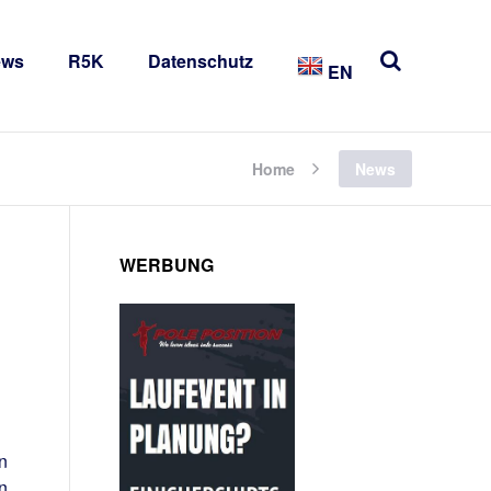
ews
R5K
Datenschutz
EN
Home
News
WERBUNG
n
n