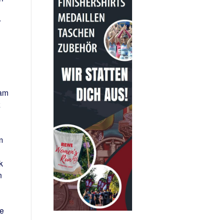
r
 am
z
m
k
n
ie