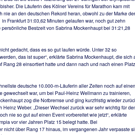
bisher. Die Läuferin des Kölner Vereins für Marathon kam mit
ch nie an den deutschen Rekord heran, obwohl zu der Marke de
1 in Frankfurt 31:03,62 Minuten gelaufen war, noch gut zehn
e persönliche Bestzeit von Sabrina Mockenhaupt bei 31:21,28
te nicht gedacht, dass es so gut laufen würde. Unter 32 so
werden, das ist super“, erklärte Sabrina Mockenhaupt, die sich
 Rang 28 einsortiert hatte und dann nach und nach einen Plat
nellste deutsche 10.000-m-Läuferin aller Zeiten noch auf eine
ie gewechselt war, um bei Paul-Heinz Wellmann zu trainieren,
ockenhaupt zog die Notbremse und ging kurzfristig wieder zurüc
h Heinz Weber. „Dieser Wechsel zurück war sehr wichtig für de
ch nie so gut auf einen Event vorbereitet wie jetzt“, erklärte
pia vor vier Jahren Platz 15 belegt hatte. Bei
er nicht über Rang 17 hinaus, im vergangenen Jahr verpasste s