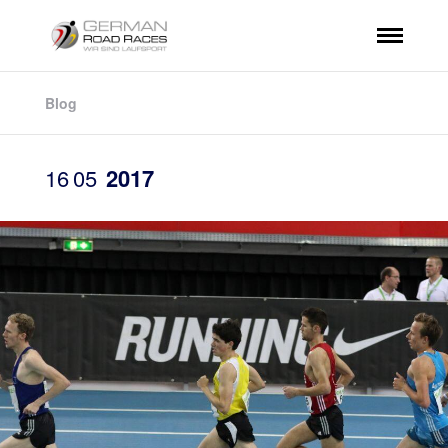
Blog
16
05
2017