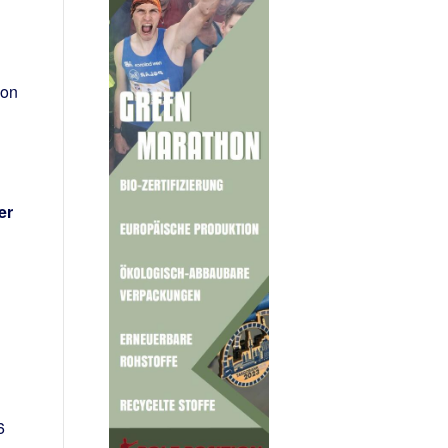
hon
er
6