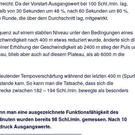
reicht. Da der Vorstart-Ausgangswert bei 100 Schl./min. lag,
rhalb von 30 Sekunden um 48 %, nach 60 Sekunden um 80 %.
e Runde, die über dem Durchschnitt lag, mitgewirkt.
quenz auf einem stabilen Niveau unter den Bedingungen eines
schwindigkeit nach 400 m etwas reduziert wurde, änderte sich d
einer Erhöhung der Geschwindigkeit ab 2400 m stieg der Puls u
eau, blieb aber auch auf diesem Plateau, als ab 6000 m die
bedeutender Tempoverschärfung während der letzten 400 m (Spurt
tande kam. So kann man die Tatsache, dass sich die
recke zwischen 182 – 194 Schl./min. bewegte als besonders
nn man eine ausgezeichnete Funktionsfähigkeit des
inuten wurden bereits 98 Schl./min. gemessen. Nach 10
utdruck Ausgangswerte.
—————————————————