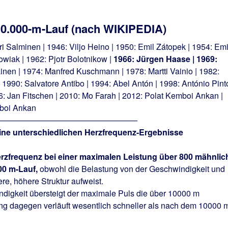
10.000-m-Lauf (nach WIKIPEDIA)
ri Salminen | 1946: Viljo Heino | 1950: Emil Zátopek | 1954: Emi
wiak | 1962: Pjotr Bolotnikow |
1966: Jürgen Haase | 1969:
nen | 1974: Manfred Kuschmann | 1978: Martti Vainio | 1982:
 1990: Salvatore Antibo | 1994: Abel Antón | 1998: António Pinto
: Jan Fitschen | 2010: Mo Farah | 2012: Polat Kemboi Arıkan |
2016: Polat Kemboi Arıkan
—————————————————
ine unterschiedlichen Herzfrequenz-Ergebnisse
Herzfrequenz bei einer maximalen Leistung über 800 mähnlic
00 m-Lauf,
obwohl die Belastung von der Geschwindigkeit und
re, höhere Struktur aufweist.
ndigkeit übersteigt der maximale Puls die über 10000 m
ung dagegen verläuft wesentlich schneller als nach dem 10000 