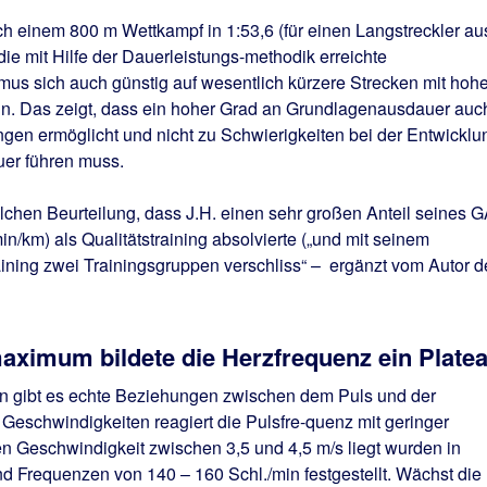
h einem 800 m Wettkampf in 1:53,6 (für einen Langstreckler au
 die mit Hilfe der Dauerleistungs-methodik erreichte
us sich auch günstig auf wesentlich kürzere Strecken mit hoh
n. Das zeigt, dass ein hoher Grad an Grundlagenausdauer auc
gen ermöglicht und nicht zu Schwierigkeiten bei der Entwicklu
er führen muss.
solchen Beurteilung, dass J.H. einen sehr großen Anteil seines 
in/km) als Qualitätstraining absolvierte („und mit seinem
raining zwei Trainingsgruppen verschliss“ – ergänzt vom Autor d
ximum bildete die Herzfrequenz ein Plate
 gibt es echte Beziehungen zwischen dem Puls und der
 Geschwindigkeiten reagiert die Pulsfre-quenz mit geringer
n Geschwindigkeit zwischen 3,5 und 4,5 m/s liegt wurden in
d Frequenzen von 140 – 160 Schl./min festgestellt. Wächst die