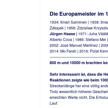
Die Europameister im 
1934: Ilmari Salminen | 1938: Ilma
Zátopek | 1958: Zdzisław Krzyszko
Jürgen Haase |
1971: Juha Väätäi
Alberto Cova | 1986: Stefano Mei |
2002: José Manuel Martínez | 2006
2014: Mo Farah | 
———————————————
800 m und 10000 m brachten ke
Sehr interessant ist, dass die 
Reaktionen zeigte wie beim 100
Streckenlänge her eine völlig ande
Trotz wesentlich höherer Geschwi
erreichten Werte nicht. Die Erhol
Lauf.