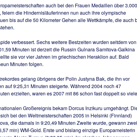
ropameisterschaften auch bei den Frauen Medaillen über 3.00
 feiern die Hindernisläuferinnen nun auch ihre olympische
auen bis auf die 50 Kilometer Gehen alle Wettkämpfe, die auch 
tehen.
apide verbessert. Sechs weitere Bestzeiten wurden seitdem von
9:01,59 Minuten ist derzeit die Russin Gulnara Samitova-Galkina
tellte sie vor vier Jahren im griechischen Heraklion auf. Bald
neun Minuten folgen.
ekordes gelang übrigens der Polin Justyna Bak, die ihn vor
n auf 9:25,31 Minuten steigerte. Während 2004 noch 47
ten erzielten, waren es 2007 mit 86 schon fast doppelt so viele
ernationalen Großereignis bekam Dorcus Inzikuru umgehängt. Di
sich bei den Weltmeisterschaften 2005 in Helsinki (Finnland)
kova, die damals in 9:20,49 Minuten Zweite wurde, gewann zwe
06,57 min) WM-Gold. Erste und bislang einzige Europameisterin