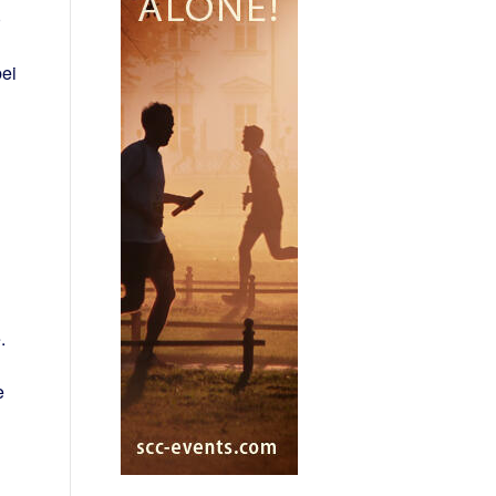
0
bei
.
e
i