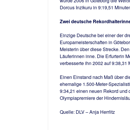
wurde 2006 in Göteborg die Weißr
Dorcus Inzikuru in 9:19,51 Minu
Zwei deutsche Rekordhalterinn
Einzige Deutsche bei einer der dr
Europameisterschaften in Götebor
Meisterin über diese Strecke. Den
Läuferinnen inne. Die Erfurterin M
verbesserte ihn 2002 auf 9:38,31 
Einen Einstand nach Maß über die 
ehemalige 1.500-Meter-Spezialisti
9:34,21 einen neuen Rekord und qua
Olympiapremiere der Hindernisläu
Quelle: DLV – Anja Herrlitz