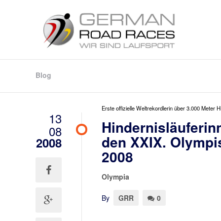
Blog
Erste offizielle Weltrekordlerin über 3.000 Meter 
13
Hindernisläuferin
08
den XXIX. Olympi
2008
2008
Olympia
By
GRR
0