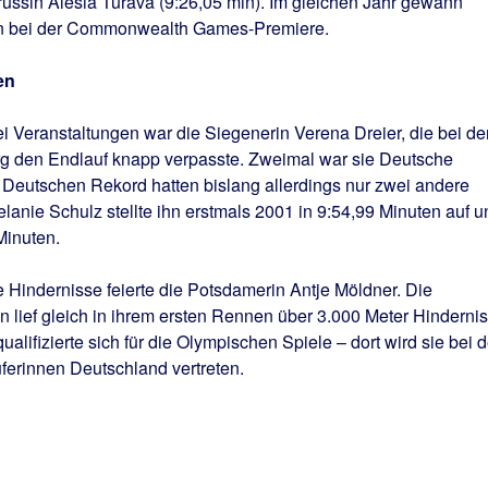
ussin Alesia Turava (9:26,05 min). Im gleichen Jahr gewann
ten bei der Commonwealth Games-Premiere.
en
ei Veranstaltungen war die Siegenerin Verena Dreier, die bei de
g den Endlauf knapp verpasste. Zweimal war sie Deutsche
 Deutschen Rekord hatten bislang allerdings nur zwei andere
elanie Schulz stellte ihn erstmals 2001 in 9:54,99 Minuten auf u
Minuten.
Hindernisse feierte die Potsdamerin Antje Möldner. Die
n lief gleich in ihrem ersten Rennen über 3.000 Meter Hindernis
lifizierte sich für die Olympischen Spiele – dort wird sie bei d
ferinnen Deutschland vertreten.