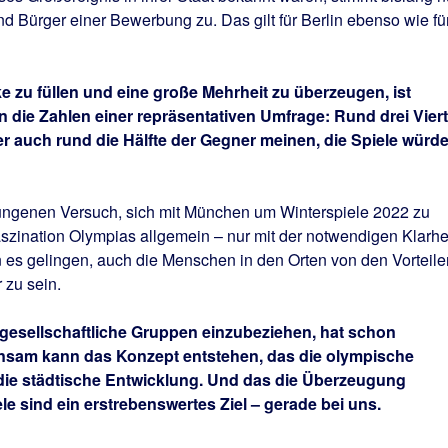
nd Bürger einer Bewerbung zu. Das gilt für Berlin ebenso wie fü
e zu füllen und eine große Mehrheit zu überzeugen, ist
die Zahlen einer repräsentativen Umfrage: Rund drei Viert
r auch rund die Hälfte der Gegner meinen, die Spiele würd
ungenen Versuch, sich mit München um Winterspiele 2022 zu
zination Olympias allgemein – nur mit der notwendigen Klarhei
 es gelingen, auch die Menschen in den Orten von den Vorteile
 zu sein.
 gesellschaftliche Gruppen einzubeziehen, hat schon
nsam kann das Konzept entstehen, das die olympische
 die städtische Entwicklung. Und das die Überzeugung
e sind ein erstrebenswertes Ziel – gerade bei uns.