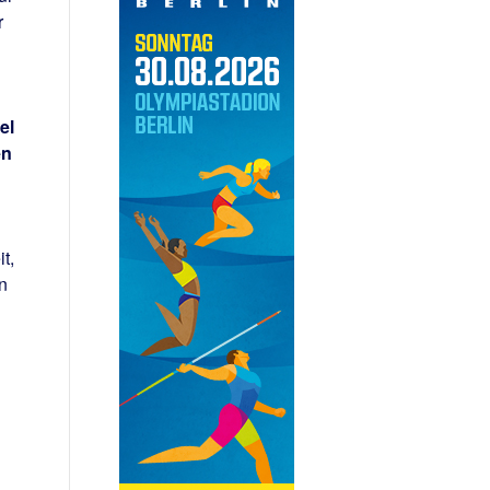
r
el
en
t,
n