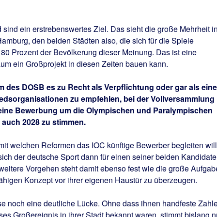
sind ein erstrebenswertes Ziel. Das sieht die große Mehrheit i
amburg, den beiden Städten also, die sich für die Spiele
 80 Prozent der Bevölkerung dieser Meinung. Das ist eine
aum ein Großprojekt in diesen Zeiten bauen kann.
m des DOSB es zu Recht als Verpflichtung oder gar als eine
liedsorganisationen zu empfehlen, bei der Vollversammlung
 eine Bewerbung um die Olympischen und Paralympischen
 auch 2028 zu stimmen.
 mit welchen Reformen das IOC künftige Bewerber begleiten will
ch der deutsche Sport dann für einen seiner beiden Kandidat
 weitere Vorgehen steht damit ebenso fest wie die große Aufgab
higen Konzept vor ihrer eigenen Haustür zu überzeugen.
ise noch eine deutliche Lücke. Ohne dass ihnen handfeste Zahl
es Großereignis in ihrer Stadt bekannt waren, stimmt bislang n