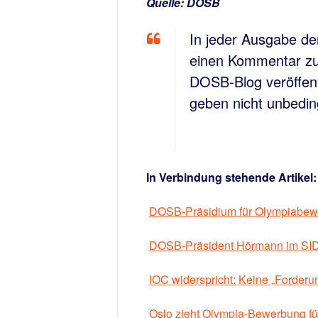
Quelle: DOSB
In jeder Ausgabe de
einen Kommentar zu 
DOSB-Blog veröffent
geben nicht unbedin
In Verbindung stehende Artikel:
DOSB-Präsidium für Olympiabew
DOSB-Präsident Hörmann im SID-I
IOC widerspricht: Keine „Forder
Oslo zieht Olympia-Bewerbung fü