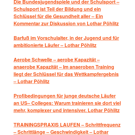
Die Bundesjugendspiele und der Schulsport –
Schulsport ist Teil der Bildung und ein
Schlüssel für die Gesundheit aller – Ein
Kommentar zur Diskussion von Lothar Pöhlitz
Barfuß im Vorschulalter, in der Jugend und für
ambitionierte Läufer – Lothar Pöhlitz
Aerobe Schwelle – aerobe Kapazität –
anaerobe Kapazität – Im anaeroben Training
liegt der Schlüssel für das Wettkampfergebnis
– Lothar Pöhlitz
Profibedingungen für junge deutsche Läufer
an US– Colleges: Warum trainieren sie dort viel
mehr, komplexer und intensiver. Lothar Pöhlitz
TRAININGSPRAXIS LAUFEN – Schrittfrequenz
– Schrittlänge – Geschwindigkeit – Lothar