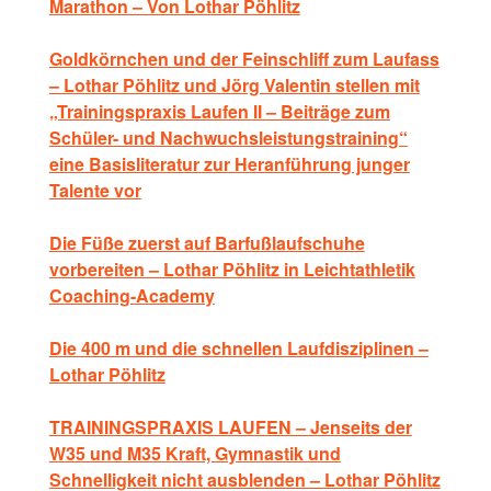
Marathon – Von Lothar Pöhlitz
Goldkörnchen und der Feinschliff zum Laufass
– Lothar Pöhlitz und Jörg Valentin stellen mit
„Trainingspraxis Laufen II – Beiträge zum
Schüler- und Nachwuchsleistungstraining“
eine Basisliteratur zur Heranführung junger
Talente vor
Die Füße zuerst auf Barfußlaufschuhe
vorbereiten – Lothar Pöhlitz in Leichtathletik
Coaching-Academy
Die 400 m und die schnellen Laufdisziplinen –
Lothar Pöhlitz
TRAININGSPRAXIS LAUFEN – Jenseits der
W35 und M35 Kraft, Gymnastik und
Schnelligkeit nicht ausblenden – Lothar Pöhlitz