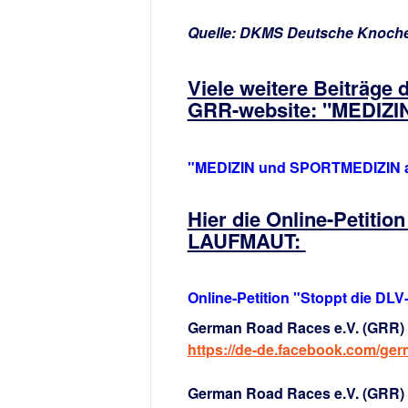
Quelle: DKMS Deutsche Knoch
Viele weitere Beiträge 
GRR-website: "MEDIZIN
"MEDIZIN und SPORTMEDIZIN 
Hier die Online-Petitio
LAUFMAUT:
Online-Petition "Stoppt die DL
German Road Races e.V. (GRR) 
https://de-de.facebook.com/ge
German Road Races e.V. (GRR) a