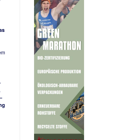
as
nem
–
,
–
ung