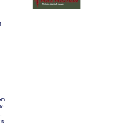
f
n
sem
te
.
ne