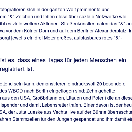
otografieren sich in der ganzen Welt prominente und
dem "&"-Zeichen und teilen diese über soziale Netzwerke wie
bt es viele weitere Aktionen: Straßenkünstler malen das "&" au
twa vor dem Kölner Dom und auf dem Berliner Alexanderplatz. I
gt jeweils ein drei Meter großes, aufblasbares rotes "&"-
ist es, dass eines Tages für jeden Menschen ein
gistriert ist.
rettend sein kann, demonstrieren eindrucksvoll 20 besondere
 des WBCD nach Berlin eingeflogen sind: Zehn geheilte
m aus den USA, Großbritannien, Litauen und Polen) die an die
spender und damit Lebensretter trafen. Einer davon ist der heu
SA, der Jutta Lueske aus Vechta live auf der Bühne überraschte
 Jahren Stammzellen für den Jungen gespendet und ihm damit ei