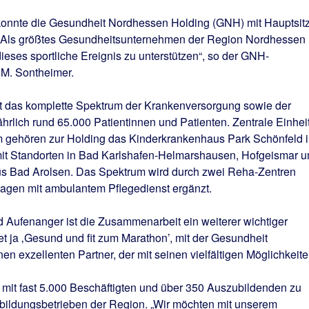
konnte die Gesundheit Nordhessen Holding (GNH) mit Hauptsit
 „Als größtes Gesundheitsunternehmen der Region Nordhessen
ieses sportliche Ereignis zu unterstützen“, so der GNH-
 M. Sontheimer.
t das komplette Spektrum der Krankenversorgung sowie der
hrlich rund 65.000 Patientinnen und Patienten. Zentrale Einhei
m gehören zur Holding das Kinderkrankenhaus Park Schönfeld 
 mit Standorten in Bad Karlshafen-Helmarshausen, Hofgeismar u
 Bad Arolsen. Das Spektrum wird durch zwei Reha-Zentren
agen mit ambulantem Pflegedienst ergänzt.
d Aufenanger ist die Zusammenarbeit ein weiterer wichtiger
et ja ‚Gesund und fit zum Marathon’, mit der Gesundheit
n exzellenten Partner, der mit seinen vielfältigen Möglichkeit
mit fast 5.000 Beschäftigten und über 350 Auszubildenden zu
bildungsbetrieben der Region. „Wir möchten mit unserem