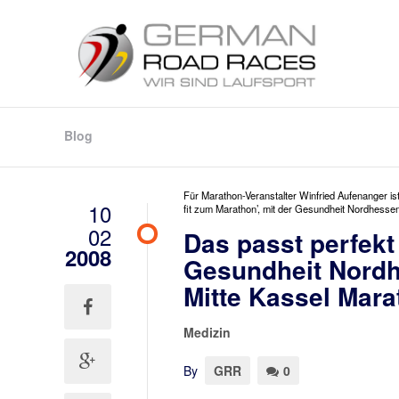
Blog
Für Marathon-Veranstalter Winfried Aufenanger ist
10
fit zum Marathon’, mit der Gesundheit Nordhessen
02
Das passt perfekt
2008
Gesundheit Nordh
Mitte Kassel Mar
Medizin
By
GRR
0