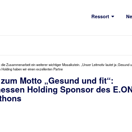
Ressort
N
 die Zusammenarbeit ein weiterer wichtiger Mosaikstein. „Unser Leitmotiv lautet ja ‚Gesund 
 Holding haben wir einen exzellenten Partne
 zum Motto „Gesund und fit“:
essen Holding Sponsor des E.O
athons