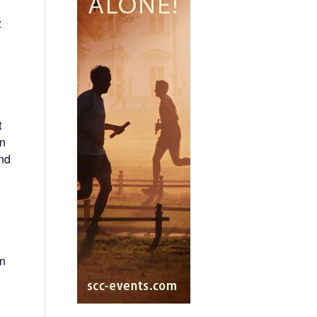
z
t
in
nd
en