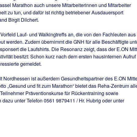
ssel Marathon auch unsere Mitarbeiterinnen und Mitarbeiter
eit zu tun, und dafür ist richtig betriebener Ausdauersport
d Birgit Dilchert.
orfeld Lauf- und Walkingtreffs an, die von den Fachleuten aus
t werden. Zudem übernimmt die GNH für alle Beschäftigte unt
onsert die Laufshirts. Die Resonanz zeigt, dass der E.ON Mit
tivität besitzt: Schon kurz nach dem ersten hausinternen Aufruf
teressierte gemeldet.
 Nordhessen ist außerdem Gesundheitspartner des E.ON Mitt
to „Gesund und fit zum Marathon“ bietet das Reha-Zentrum all
Teilnehmer Präventionskurse für Rückentraining sowie
on dazu unter Telefon 0561 9879411 / Hr. Hubrig oder unter