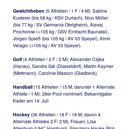
Gewichtheben
(5 Athleten / 1 F / 4 M): Sabine
Kusterer (bis 58 kg / KSV Durlach), Nico Müller
(bis 77 kg / SV Germania Obrigheim), Alexej
Prochorow (+105 kg / GSV Eintracht Baunatal),
Jürgen Spieß (bis 105 kg / AV 03 Speyer), Almir
Velagic (+105 kg / AV 03 Speyer).
Golf
(4 Athleten / 2 F / 2 M): Alexander Cejka
(Hanau), Sandra Gál (Düsseldorf), Martin Kaymer
(Mettmann), Caroline Masson (Gladbeck).
Handball
(15 Athleten / 15 M, darunter 1 Alternate
Athlete / 1 M): 28er Pool nominiert, Bekanntgabe
Kader am 14. Juli
Hockey
(36 Athleten / 18 F / 18 M, davon 4
Alternate Athletes 2 F/ 2 M), Frauen: Lisa
Altenburg (UHC Hamburg), Franzisca Hauke (Rot-