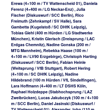
Erewa (4×100 m / TV Wattenscheid 01), Daniela
Ferenz (4×400 m / LG Neckar-Enz) , Julia
Fischer (Diskuswurf / SCC Berlin), Rico
Freimuth (Zehnkampf / SV Halle), Sara
Gambetta (Kugelstoß / SC DHfK Leipzig),
Tobias Giehl (400 m Hürden / LG Stadtwerke
München), Kristin Gierisch (Dreisprung / LAC
Erdgas Chemnitz), Nadine Gonska (200 m /
MTG Mannheim), Rebekka Haase (100 m /
4×100 m / LV90 Erzgebirge), Christoph Harting
(Diskuswurf / SCC Berlin), Fabian Heinle
(Weitsprung / VfB Stuttgart), Robert Hering
(4×100 m / SC DHfK Leipzig), Nadine
Hildebrand (100 m Hürden / VfL Sindelfingen),
Lara Hoffmann (4×400 m / LT DSHS Köln,
Raphael Holzdeppe (Stabhochsprung / LAZ
Zweibrücken), Lucas Jakubczyk (100 m / 4×100
m / SCC Berlin), Daniel Jasinski (Diskuswurf /
TV Wattenscheid 01), Alexander John (110 m