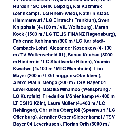
Hürden / SC DHfK Leipzig), Kai Kazmirek
(Zehnkampf / LG Rhein-Wied), Kathrin Klaas
(Hammerwurf / LG Eintracht Frankfurt), Sven
Knipphals (4×100 m / VfL Wolfsburg), Maren
Kock (1500 m / LG TELIS FINANZ Regensburg),
Fabienne Kohlmann (800 m / LG Karlstadt-
Gambach-Lohr), Alexander Kosenkow (4×100
m / TV Wattenscheid 01), Sanaa Koubaa (3000
m Hindernis / LG Stadtwerke Hilden), Yasmin
Kwadwo (4×100 m / MTG Mannheim), Lisa
Mayer (200 m / LG Langgöns/Oberkleen),
Aleixo Platini Menga (200 m / TSV Bayer 04
Leverkusen), Malaika Mihambo (Weitsprung /
LG Kurpfalz), Friederike Möhlenkamp (4×400 m
LT DSHS Köln), Laura Müller (4×400 m / LC
Rehlingen), Christina Obergföll (Speerwurf / LG
Offenburg), Jennifer Oeser (Siebenkampf / TSV
Bayer 04 Leverkusen), Florian Orth (5000 m /