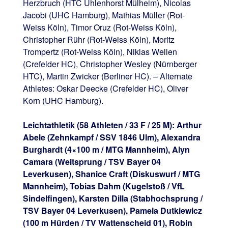
Herzbruch (HTC Uhlenhorst Mülheim), Nicolas
Jacobi (UHC Hamburg), Mathias Müller (Rot-
Weiss Köln), Timor Oruz (Rot-Weiss Köln),
Christopher Rühr (Rot-Weiss Köln), Moritz
Trompertz (Rot-Weiss Köln), Niklas Wellen
(Crefelder HC), Christopher Wesley (Nürnberger
HTC), Martin Zwicker (Berliner HC). – Alternate
Athletes: Oskar Deecke (Crefelder HC), Oliver
Korn (UHC Hamburg).
Leichtathletik (58 Athleten / 33 F / 25 M): Arthur
Abele (Zehnkampf / SSV 1846 Ulm), Alexandra
Burghardt (4×100 m / MTG Mannheim), Alyn
Camara (Weitsprung / TSV Bayer 04
Leverkusen), Shanice Craft (Diskuswurf / MTG
Mannheim), Tobias Dahm (Kugelstoß / VfL
Sindelfingen), Karsten Dilla (Stabhochsprung /
TSV Bayer 04 Leverkusen), Pamela Dutkiewicz
(100 m Hürden / TV Wattenscheid 01), Robin