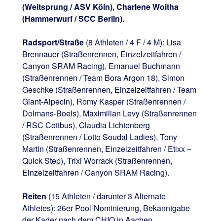
(Weitsprung / ASV Köln), Charlene Woitha
(Hammerwurf / SCC Berlin).
Radsport/Straße
(8 Athleten / 4 F / 4 M): Lisa
Brennauer (Straßenrennen, Einzelzeitfahren /
Canyon SRAM Racing), Emanuel Buchmann
(Straßenrennen / Team Bora Argon 18), Simon
Geschke (Straßenrennen, Einzelzeitfahren / Team
Giant-Alpecin), Romy Kasper (Straßenrennen /
Dolmans-Boels), Maximilian Levy (Straßenrennen
/ RSC Cottbus), Claudia Lichtenberg
(Straßenrennen / Lotto Soudal Ladies), Tony
Martin (Straßenrennen, Einzelzeitfahren / Etixx –
Quick Step), Trixi Worrack (Straßenrennen,
Einzelzeitfahren / Canyon SRAM Racing).
Reiten
(15 Athleten / darunter 3 Alternate
Athletes): 26er Pool-Nominierung, Bekanntgabe
der Kader nach dem CHIO in Aachen