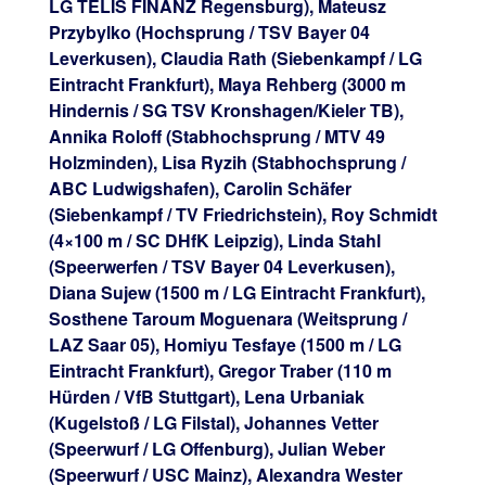
LG TELIS FINANZ Regensburg), Mateusz
Przybylko (Hochsprung / TSV Bayer 04
Leverkusen), Claudia Rath (Siebenkampf / LG
Eintracht Frankfurt), Maya Rehberg (3000 m
Hindernis / SG TSV Kronshagen/Kieler TB),
Annika Roloff (Stabhochsprung / MTV 49
Holzminden), Lisa Ryzih (Stabhochsprung /
ABC Ludwigshafen), Carolin Schäfer
(Siebenkampf / TV Friedrichstein), Roy Schmidt
(4×100 m / SC DHfK Leipzig), Linda Stahl
(Speerwerfen / TSV Bayer 04 Leverkusen),
Diana Sujew (1500 m / LG Eintracht Frankfurt),
Sosthene Taroum Moguenara (Weitsprung /
LAZ Saar 05), Homiyu Tesfaye (1500 m / LG
Eintracht Frankfurt), Gregor Traber (110 m
Hürden / VfB Stuttgart), Lena Urbaniak
(Kugelstoß / LG Filstal), Johannes Vetter
(Speerwurf / LG Offenburg), Julian Weber
(Speerwurf / USC Mainz), Alexandra Wester