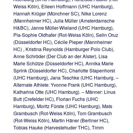
Weiss Köln), Eileen Hoffmann (UHC Hamburg),
Hannah Krüger (Münchner SC), Nike Lorenz
(Mannheimer HC), Julia Müller (Amsterdamsche
H&BC), Janne Müller-Wieland (UHC Hamburg),
Pia-Sophie Oldhafer (Rot-Weiss Köln), Selin Oruz
(Düsseldorfer HC), Cécile Pieper (Mannheimer
HC) , Kristina Reynolds (Hamburger Polo Club),
Anne Schröder (Der Club an der Alster), Lisa
Marie Schütze (Düsseldorfer HC), Annika Marie
Sprink (Düsseldorfer HC), Charlotte Stapenhorst
(UHC Hamburg), Jana Teschke (UHC Hamburg. –
Alternate Athlete: Yvonne Frank (UHC Hamburg),
Katharina Otte (UHC Hamburg). – Männer: Linus
Butt (Crefelder HC), Florian Fuchs (UHC
Hamburg), Moritz Fürste (UHC Hamburg), Mats
Grambusch (Rot-Weiss Köln), Tom Grambusch
(Rot-Weiss Köln), Martin Häner (Berliner HC),
Tobias Hauke (Harvestehuder THC), Timm