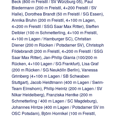
Beck (800 m Freistil / SV Würzburg 05), Paul
Biedermann (200 m Freistil, 4×200 Freistil / SV
Halle), Dorothea Brandt (50 m Freistil / SG Essen),
Annika Bruhn (200 m Freistil, 4×100 m Lagen,
4×200 m Freistil / SSG Saar Max Ritter), Steffen
Deibler (100 m Schmetterling, 4×100 m Freistil,
4×100 m Lagen / Hamburger SC), Christian
Diener (200 m Rücken / Potsdamer SV), Christoph
Fildebrandt (200 m Freistil, 4×200 m Freistil / SSG
Saar Max Ritter), Jan-Philip Glania (100/200 m
Rücken, 4×100 Lagen / SG Frankfurt), Lisa Graf
(200 m Rücken / SG Neukölln Berlin), Vanessa
Grimberg (4×100 m Lagen / SB Schwaben
Stuttgart), Jacob Heidtmann (400 m Lagen / Swim-
Team Elmshorn), Philip Heintz (200 m Lagen / SV
Nikar Heidelberg), Franziska Hentke (200 m
Schmetterling / 400 m Lagen / SC Magdeburg),
Johannes Hintze (400 m Lagen / Potsdamer SV im
OSC Potsdam), Björn Hornikel (100 m Freistil,