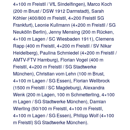
4×100 m Freistil / VfL Sindelfingen), Marco Koch
(200 m Brust / DSW 1912 Darmstadt), Sarah
Köhler (400/800 m Freistil, 4×200 Freistil SG
Frankfurt), Leonie Kullmann (4×200 m Freistil / SG
Neukölln Berlin), Jenny Mensing (200 m Rücken,
4×100 m Lagen / SC Wiesbaden 1911), Clemens
Rapp (400 m Freistil, 4×200 m Freistil / SV Nikar
Heidelberg), Paulina Schmiedel (4×200 m Freistil /
AMTV-FTV Hamburg), Florian Vogel (400 m
Freistil, 4×200 m Freistil / SG Stadtwerke
München), Christian vom Lehn (100 m Brust,
4×100 m Lagen / SG Essen), Florian Wellbrock
(1500 m Freistil / SC Magdeburg), Alexandra
Wenk (200 m Lagen, 100 m Schmetterling, 4×100
m Lagen / SG Stadtwerke München), Damian
Wierling (50/100 m Freistil, 4×100 m Freistil,
4×100 m Lagen / SG Essen), Philipp Wolf (4×100
m Freistil) SG Stadtwerke München).