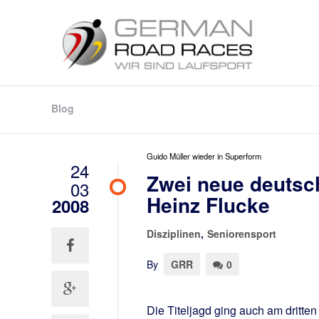
Blog
Guido Müller wieder in Superform
24
Zwei neue deutsch
03
Heinz Flucke
2008
Disziplinen
,
Seniorensport
By
GRR
0
Die Titeljagd ging auch am dritt