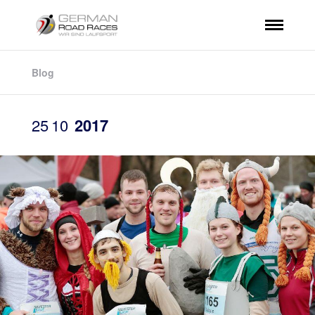
Blog
25
10
2017