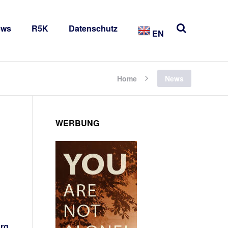
ews
R5K
Datenschutz
EN
Home
News
WERBUNG
urg