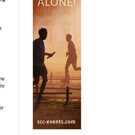
e
me
hr
er