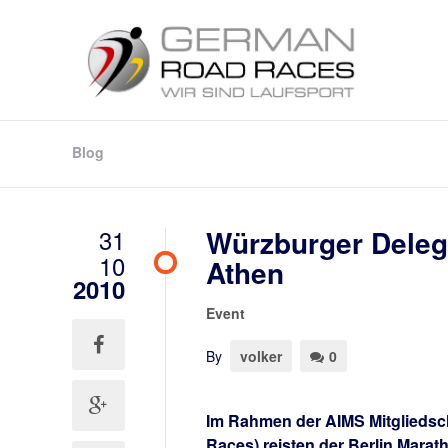
Blog
31
Würzburger Delega
10
Athen
2010
Event
By
volker
0
Im Rahmen der AIMS Mitgliedsch
Races) reisten der Berlin Mara