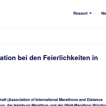
Ressort
N
tion bei den Feierlichkeiten in
aft (Association of International Marathons and Distance
thon, der Hamburg Marathon und der iWelt-Marathon Würzb