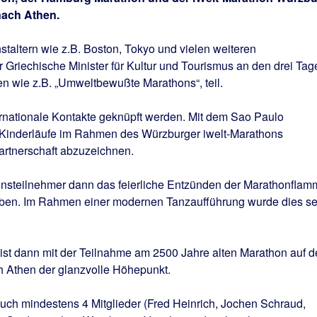
nach Athen.
taltern wie z.B. Boston, Tokyo und vielen weiteren
Griechische Minister für Kultur und Tourismus an den drei Tag
 wie z.B. „Umweltbewußte Marathons“, teil.
ernationale Kontakte geknüpft werden. Mit dem Sao Paulo
 Kinderläufe im Rahmen des Würzburger iwelt-Marathons
 Partnerschaft abzuzeichnen.
onsteilnehmer dann das feierliche Entzünden der Marathonflam
leben. Im Rahmen einer modernen Tanzaufführung wurde dies se
st dann mit der Teilnahme am 2500 Jahre alten Marathon auf d
h Athen der glanzvolle Höhepunkt.
uch mindestens 4 Mitglieder (Fred Heinrich, Jochen Schraud,