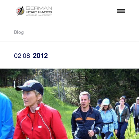
Blog
02
08
2012