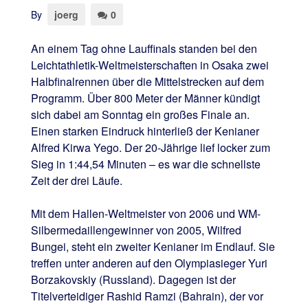
By
joerg
0
An einem Tag ohne Lauffinals standen bei den
Leichtathletik-Weltmeisterschaften in Osaka zwei
Halbfinalrennen über die Mittelstrecken auf dem
Programm. Über 800 Meter der Männer kündigt
sich dabei am Sonntag ein großes Finale an.
Einen starken Eindruck hinterließ der Kenianer
Alfred Kirwa Yego. Der 20-Jährige lief locker zum
Sieg in 1:44,54 Minuten – es war die schnellste
Zeit der drei Läufe.
Mit dem Hallen-Weltmeister von 2006 und WM-
Silbermedaillengewinner von 2005, Wilfred
Bungei, steht ein zweiter Kenianer im Endlauf. Sie
treffen unter anderen auf den Olympiasieger Yuri
Borzakovskiy (Russland). Dagegen ist der
Titelverteidiger Rashid Ramzi (Bahrain), der vor