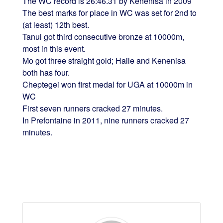
The WC record is 26:46.31 by Kenenisa in 2009
The best marks for place in WC was set for 2nd to
(at least) 12th best.
Tanui got third consecutive bronze at 10000m,
most in this event.
Mo got three straight gold; Haile and Kenenisa
both has four.
Cheptegei won first medal for UGA at 10000m in
WC
First seven runners cracked 27 minutes.
In Prefontaine in 2011, nine runners cracked 27
minutes.