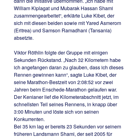
dann die Initiative übernommen. „Ich habe mit
William Kiplagat und Mubarak Hassan Shami
zusammengearbeitet“, erklärte Luke Kibet, der
sich mit diesen beiden sowie mit Yared Asmerom
(Eritrea) und Samson Ramadhani (Tansania)
absetzte.
Viktor Röthlin folgte der Gruppe mit einigen
Sekunden Rückstand. „Nach 32 Kilometern habe
ich angefangen daran zu glauben, dass ich dieses
Rennen gewinnen kann“, sagte Luke Kibet, der
seine Marathon-Bestzeit von 2:08:52 vor zwei
Jahren beim Enschede-Marathon gelaufen war.
Der Kenianer lief die Kilometerabschnitt jetzt, im
schnellsten Teil seines Rennens, in knapp über
3:00 Minuten und löste sich von seinen
Konkurrenten.
Bei 35 km lag er bereits 23 Sekunden vor seinem
früheren Landsmann Shami, der seit 2005 für