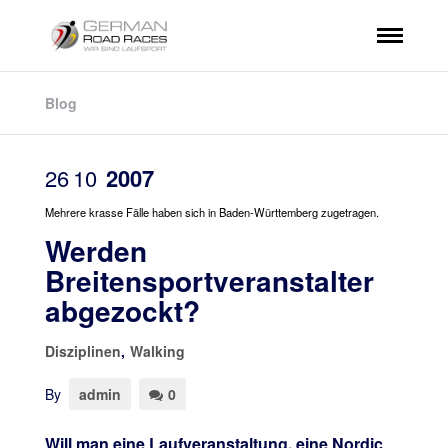
Blog
26
10
2007
Mehrere krasse Fälle haben sich in Baden-Württemberg zugetragen.
Werden
Breitensportveranstalter
abgezockt?
Disziplinen
,
Walking
By
admin
0
Will man eine Laufveranstaltung, eine Nordic