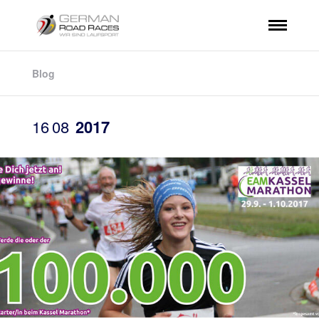
Blog
16
08
2017