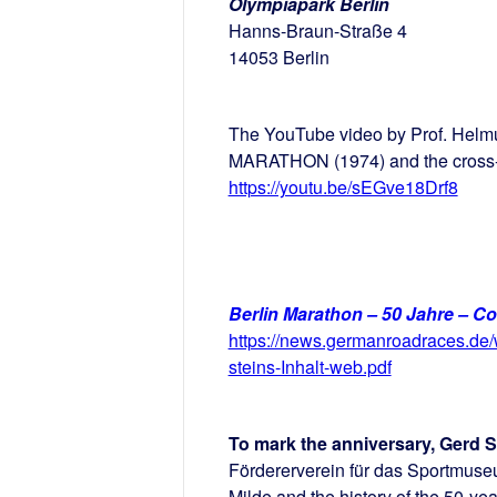
Olympiapark Berlin
Hanns-Braun-Straße 4
14053 Berlin
The YouTube video by Prof. Helmut
MARATHON (1974) and the cross-co
https://youtu.be/sEGve18Drf8
Berlin Marathon – 50 Jahre – 
https://news.germanroadraces.de
steins-Inhalt-web.pdf
To mark the anniversary, Gerd S
Fördererverein für das Sportmuse
Milde and the history of the 50-y