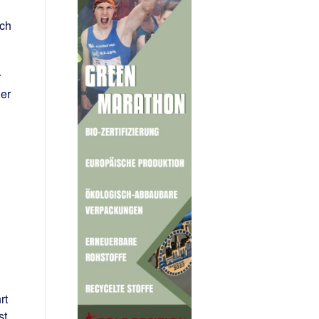
ich
r
 er
rt
st