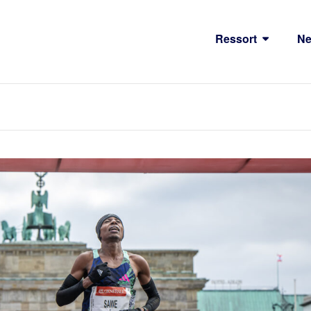
Ressort
N