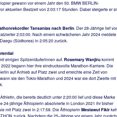
 Äthiopier gewann vor einem Jahr den 50. BMW BERLIN-
 aktuellen Bestzeit von 2:03:17 Stunden. Dabei steigerte er s
athonrekordler Tansanias nach Berlin
. Der 28-Jährige lief vo
platzierter 2:03:00. Nach einem schwächeren Jahr 2024 meldete
 Daegu (Südkorea) in 2:05:20 zurück.
tential
it einigen Spitzenläuferinnen auf.
Rosemary Wanjiru
kommt
. 2022 begann hier ihre eindrucksvolle Marathon-Karriere. Die
Berlin auf Anhieb auf Platz zwei und erreichte eine Zeit von
ewann sie den Tokio-Marathon und 2024 war sie dort Zweite mit
4.
 Athletin, die bereits deutlich unter 2:20:00 lief und diese Marke
 24-jährige Äthiopierin absolvierte in London 2021 ihr bisher
e mit Platz zwei in 2:17:58. Die Äthiopierin
Mestawut Fikir
keh
N zurück. Nachdem die 25-Jährige vor einem Jahr zunäch