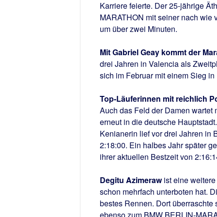
Karriere feierte. Der 25-jährige
MARATHON mit seiner nach wie vor
um über zwei Minuten.
Mit Gabriel Geay kommt der Mar
drei Jahren in Valencia als Zweit
sich im Februar mit einem Sieg in
Top-Läuferinnen mit reichlich Po
Auch das Feld der Damen wartet m
erneut in die deutsche Hauptstadt
Kenianerin lief vor drei Jahren in 
2:18:00. Ein halbes Jahr später g
ihrer aktuellen Bestzeit von 2:16:1
Degitu Azimeraw
ist eine weitere
schon mehrfach unterboten hat. Die
bestes Rennen. Dort überraschte si
ebenso zum BMW BERLIN-MARATHO