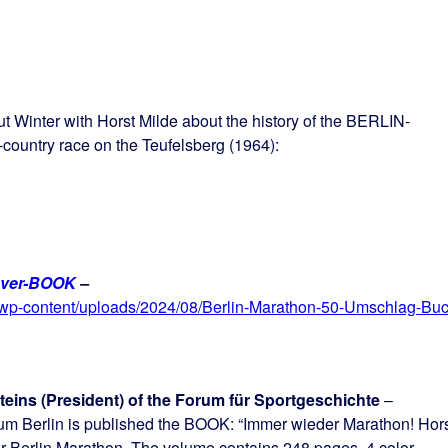
 Winter with Horst Milde about the history of the BERLIN-
untry race on the Teufelsberg (1964):
Cover-BOOK
–
/wp-content/uploads/2024/08/Berlin-Marathon-50-Umschlag-Buc
teins (President) of the Forum für Sportgeschichte
–
um Berlin is published the BOOK: “Immer wieder Marathon! Hor
ear Berlin Marathon. The volume contains 248 pages, 4 color