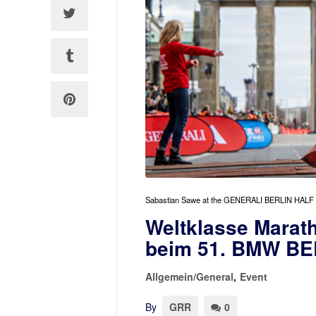
Sabastian Sawe at the GENERALI BERLIN HALF
Weltklasse Marath
beim 51. BMW B
Allgemein/General
,
Event
By
GRR
0