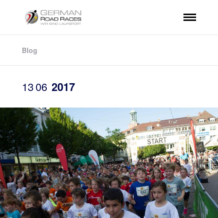
Blog
13
06
2017