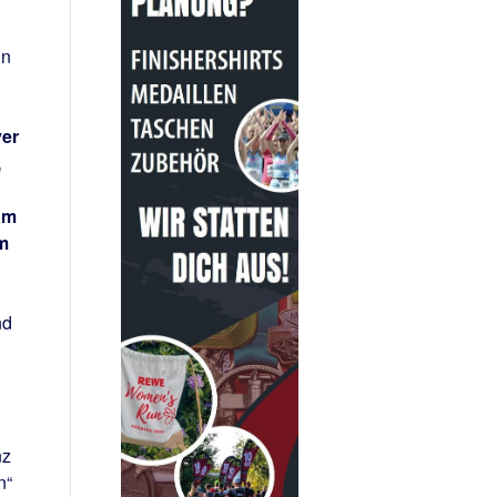
nn
er
,
am
m
nd
nz
n“