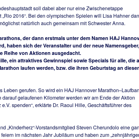
deshauptstadt soll dabei aber nur eine Zwischenetappe
ßt „Rio 2016“. Bei den olympischen Spielen will Lisa Hahner da
 möglichst natürlich auch gemeinsam mit Schwester Anna.
arathons, der dann erstmals unter dem Namen HAJ Hannov
rd, haben sich der Veranstalter und der neue Namensgeber
ze Reihe von Aktionen ausgedacht.
le, ein attraktives Gewinnspiel sowie Specials für alle, die 
 Marathon laufen werden, bzw. die ihren Geburtstag an diese
ins Leben gerufen. So wird ein HAJ Hannover Marathon–Laufba
en darauf gelaufenen Kilometer werden wir am Ende der Aktion
e.V. spenden“, erklärte Dr. Raoul Hille, Geschäftsführer des
und „Kinderherz“-Vorstandsmitglied Steven Cherundolo eine ga
 feiern im nächsten Jahr Jubiläum und haben zum „zehnjährige