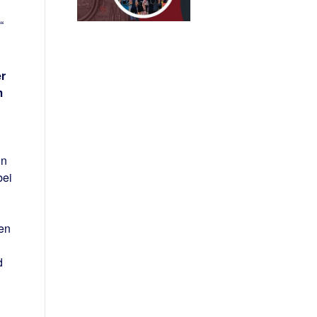
“
r
m
in
bei
en
d