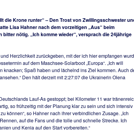
llt die Krone runter“ – Den Trost von Zwillingsschwester un
atte Lisa Hahner nach dem vorzeitigen „Aus“ beim
bitter nötig. „Ich komme wieder“, versprach die 24jährige
und Herzlichkeit zurückgeben, mit der ich hier empfangen wurd
essetermin auf dem Maschsee-Solarboot „Europa“. „Ich will
en knacken; Spaß haben und lächelnd ins Ziel kommen. Auch d
ansehen.“ Den hält derzeit mit 2:27:07 die Ukrainerin Olena
 Deutschlands Lauf-As gestoppt; bei Kilometer 11 war tränenrei
rtig, so frühzeitig mit der Planung klar zu sein und sich intensiv
n zu können“, so Hahner nach ihrer verbindlichen Zusage. „Ich
Rennen, auf die Fans und die tolle und schnelle Strecke. Ich
nien und Kenia auf den Start vorbereiten.“