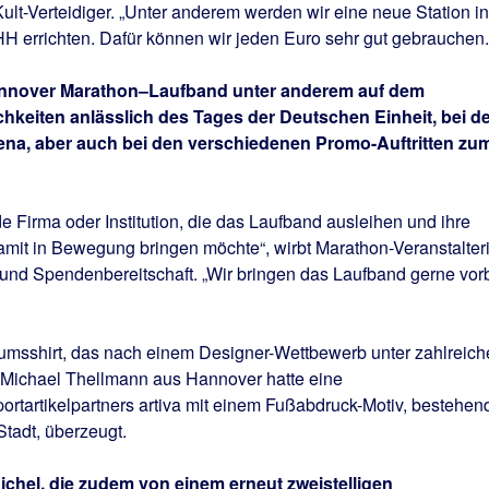
ult-Verteidiger. „Unter anderem werden wir eine neue Station in
HH errichten. Dafür können wir jeden Euro sehr gut gebrauchen.
annover Marathon–Laufband unter anderem auf dem
chkeiten anlässlich des Tages der Deutschen Einheit, bei de
ena, aber auch bei den verschiedenen Promo-Auftritten zu
e Firma oder Institution, die das Laufband ausleihen und ihre
damit in Bewegung bringen möchte“, wirbt Marathon-Veranstalter
 und Spendenbereitschaft. „Wir bringen das Laufband gerne vor
äumsshirt, das nach einem Designer-Wettbewerb unter zahlreich
Michael Thellmann aus Hannover hatte eine
ortartikelpartners artiva mit einem Fußabdruck-Motiv, bestehen
tadt, überzeugt.
Eichel, die zudem von einem erneut zweistelligen