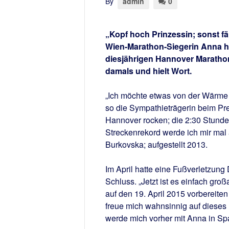
By
admin
0
„Kopf hoch Prinzessin; sonst fä
Wien-Marathon-Siegerin Anna h
diesjährigen Hannover Marathon 
damals und hielt Wort.
„Ich möchte etwas von der Wärme 
so die Sympathieträgerin beim Pr
Hannover rocken; die 2:30 Stund
Streckenrekord werde ich mir mal 
Burkovska; aufgestellt 2013.
Im April hatte eine Fußverletzung
Schluss. „Jetzt ist es einfach großa
auf den 19. April 2015 vorbereite
freue mich wahnsinnig auf dieses 
werde mich vorher mit Anna in Spa