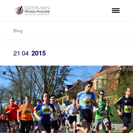
Blog
21
04
2015