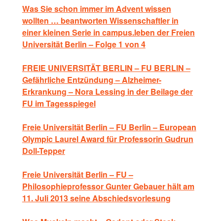
Was Sie schon immer im Advent wissen
wollten … beantworten Wissenschaftler in
einer kleinen Serie in campus.leben der Freien
Universität Berlin – Folge 1 von 4
FREIE UNIVERSITÄT BERLIN – FU BERLIN –
Gefährliche Entzündung – Alzheimer-
Erkrankung – Nora Lessing in der Beilage der
FU im Tagesspiegel
Freie Universität Berlin – FU Berlin – European
Olympic Laurel Award für Professorin Gudrun
Doll-Tepper
Freie Universität Berlin – FU –
Philosophieprofessor Gunter Gebauer hält am
11. Juli 2013 seine Abschiedsvorlesung