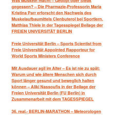
Was Muskeln macht – Gedopt oder Steak
gegessen? – Die Pharmazie-Professorin Maria
Kristina Parr erforscht den Nachweis des
Muskelaufbaumittels Clenbuterol bei Sportlern.
Matthias Thiele in der Tagesspiegel Beilage der
FREIEN UNIVERSITÄT BERLIN
Freie Universität Berlin – Sports Scientist from
Freie Universität Appointed Rapporteur for
World Sports Ministers Conference
Mit Ausdauer agil im Alter – Es ist nie zu spät:
Warum und wie ältere Menschen sich durch
Sport länger gesund und beweglich halten
können – Aliki Nassoufis in der Beilage der
Freien Universität Berlin (FU Berlin) in
Zusammenarbeit mit dem TAGESSPIEGEL
36. real,- BERLIN-MARATHON – Meteorologen