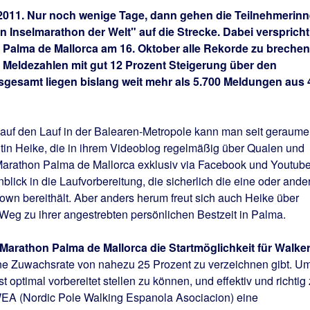
 2011. Nur noch wenige Tage, dann gehen die Teilnehmerin
 Inselmarathon der Welt" auf die Strecke. Dabei verspricht
 Palma de Mallorca am 16. Oktober alle Rekorde zu brechen
n Meldezahlen mit gut 12 Prozent Steigerung über den
gesamt liegen bislang weit mehr als 5.700 Meldungen aus 
 auf den Lauf in der Balearen-Metropole kann man seit geraume
tin Heike, die in ihrem Videoblog regelmäßig über Qualen und
Marathon Palma de Mallorca exklusiv via Facebook und Youtub
nblick in die Laufvorbereitung, die sicherlich die eine oder ande
wn bereithält. Aber anders herum freut sich auch Heike über
g zu ihrer angestrebten persönlichen Bestzeit in Palma.
 Marathon Palma de Mallorca die Startmöglichkeit für Walke
eine Zuwachsrate von nahezu 25 Prozent zu verzeichnen gibt. U
 optimal vorbereitet stellen zu können, und effektiv und richtig
WEA (Nordic Pole Walking Espanola Asociacion) eine