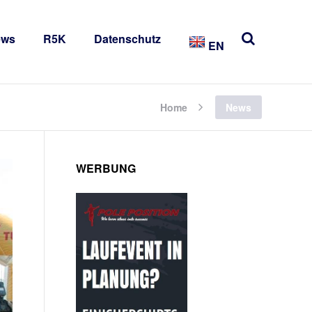
ews
R5K
Datenschutz
EN
Home
News
WERBUNG