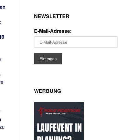
nen
NEWSLETTER
:
E-Mail-Adresse:
49
r
e
re
WERBUNG
r
m
 zu