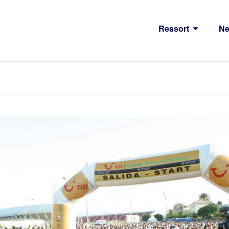
Ressort
N