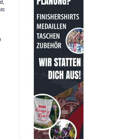
d,
rc
n