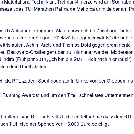
n Material und Technik an. Treffpunkt hierzu wird am Sonnaben
ssezelt des TUI Marathon Palma de Mallorca unmittelbar am Pa
lich Aufsehen erregende Aktion erwartet die Zuschauer beim
 wenn unter dem Slogan „Rückwärts gegen vorwärts" die beide
wärtslaufen, Achim Arets und Thomas Dold gegen prominente
der „Backward-Challenge" über 10 Kilometer werden Moderator
ndira (Frühjahr 2011, „Ich bin ein Star – Holt mich hier raus!")
ich dem Duell stellen.
hickt RTL zudem Sportmoderatorin Ulrike von der Groeben ins
 „Running Awards" und um den Titel „schnellstes Unternehmen
Laufteam von RTL unterstützt mit der Teilnahme aktiv den RTL-
ch TUI mit einer Spende von 15.000 Euro beteiligt.