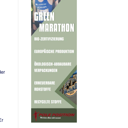
der
N
Er