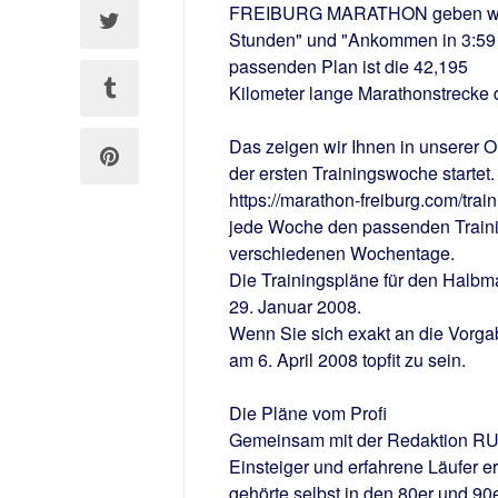
FREIBURG MARATHON geben wir de
Stunden" und "Ankommen in 3:59 S
passenden Plan ist die 42,195
Kilometer lange Marathonstrecke d
Das zeigen wir Ihnen in unserer 
der ersten Trainingswoche starte
https://marathon-freiburg.com/train
jede Woche den passenden Training
verschiedenen Wochentage.
Die Trainingspläne für den Halbma
29. Januar 2008.
Wenn Sie sich exakt an die Vor
am 6. April 2008 topfit zu sein.
Die Pläne vom Profi
Gemeinsam mit der Redaktion RU
Einsteiger und erfahrene Läufer era
gehörte selbst in den 80er und 90