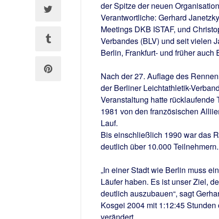
der Spitze der neuen Organisati
Verantwortliche: Gerhard Janetzk
Meetings DKB ISTAF, und Christoph
Verbandes (BLV) und seit vielen Ja
Berlin, Frankfurt- und früher a
Nach der 27. Auflage des Rennens i
der Berliner Leichtathletik-Verba
Veranstaltung hatte rücklaufende 
1981 von den französischen Alliie
Lauf.
Bis einschließlich 1990 war das 
deutlich über 10.000 Teilnehmern.
„In einer Stadt wie Berlin muss ei
Läufer haben. Es ist unser Ziel, 
deutlich auszubauen“, sagt Gerhar
Kosgei 2004 mit 1:12:45 Stunden d
verändert.