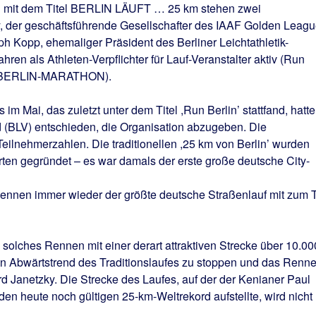
on mit dem Titel BERLIN LÄUFT … 25 km stehen zwei
y, der geschäftsführende Gesellschafter des IAAF Golden Leagu
 Kopp, ehemaliger Präsident des Berliner Leichtathletik-
hren als Athleten-Verpflichter für Lauf-Veranstalter aktiv (Run
uch BERLIN-MARATHON).
m Mai, das zuletzt unter dem Titel ,Run Berlin’ stattfand, hatte
nd (BLV) entschieden, die Organisation abzugeben. Die
Teilnehmerzahlen. Die traditionellen ,25 km von Berlin’ wurden
rten gegründet – es war damals der erste große deutsche City-
Rennen immer wieder der größte deutsche Straßenlauf mit zum T
n solches Rennen mit einer derart attraktiven Strecke über 10.00
den Abwärtstrend des Traditionslaufes zu stoppen und das Renn
d Janetzky. Die Strecke des Laufes, auf der der Kenianer Paul
en heute noch gültigen 25-km-Weltrekord aufstellte, wird nicht