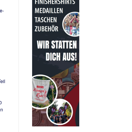
e-
eil
0
en