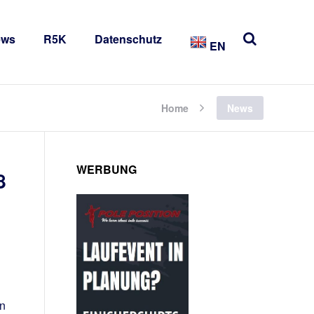
ews
R5K
Datenschutz
EN
Home
News
WERBUNG
8
An