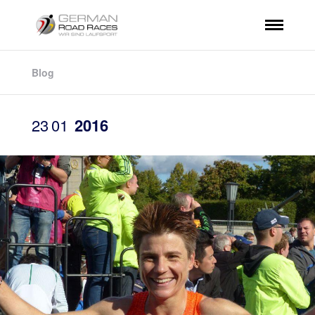
Blog
23
01
2016