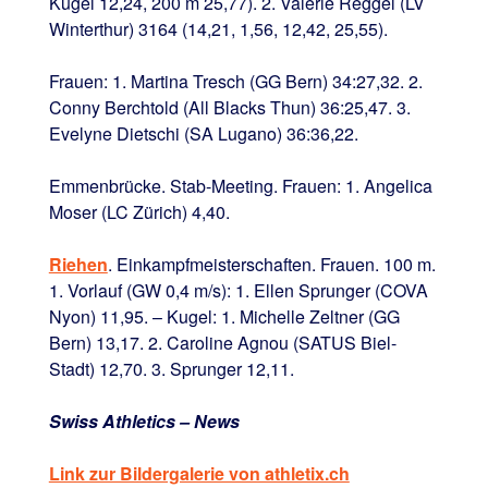
Kugel 12,24, 200 m 25,77). 2. Valérie Reggel (LV
Winterthur) 3164 (14,21, 1,56, 12,42, 25,55).
Frauen: 1. Martina Tresch (GG Bern) 34:27,32. 2.
Conny Berchtold (All Blacks Thun) 36:25,47. 3.
Evelyne Dietschi (SA Lugano) 36:36,22.
Emmenbrücke. Stab-Meeting. Frauen: 1. Angelica
Moser (LC Zürich) 4,40.
Riehen
. Einkampfmeisterschaften. Frauen. 100 m.
1. Vorlauf (GW 0,4 m/s): 1. Ellen Sprunger (COVA
Nyon) 11,95. – Kugel: 1. Michelle Zeltner (GG
Bern) 13,17. 2. Caroline Agnou (SATUS Biel-
Stadt) 12,70. 3. Sprunger 12,11.
Swiss Athletics – News
Link zur Bildergalerie von athletix.ch