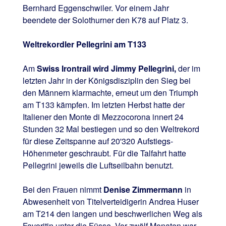
Bernhard Eggenschwiler. Vor einem Jahr
beendete der Solothurner den K78 auf Platz 3.
Weltrekordler Pellegrini am T133
Am
Swiss Irontrail wird Jimmy Pellegrini,
der im
letzten Jahr in der Königsdisziplin den Sieg bei
den Männern klarmachte, erneut um den Triumph
am T133 kämpfen. Im letzten Herbst hatte der
Italiener den Monte di Mezzocorona innert 24
Stunden 32 Mal bestiegen und so den Weltrekord
für diese Zeitspanne auf 20'320 Aufstiegs-
Höhenmeter geschraubt. Für die Talfahrt hatte
Pellegrini jeweils die Luftseilbahn benutzt.
Bei den Frauen nimmt
Denise Zimmermann
in
Abwesenheit von Titelverteidigerin Andrea Huser
am T214 den langen und beschwerlichen Weg als
Favoritin unter die Füsse. Vor zwölf Monaten war