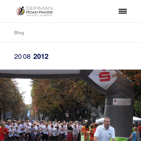
Blog
20
08
2012