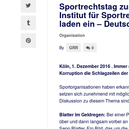
Sportrechtstag 
Institut für Sportr
laden ein – Deut
Organisation
By
GRR
0
Köln, 1. Dezember 2016 . Immer 
Korruption die Schlagzeilen de
Sportorganisationen haben erkann
setzen sich zunehmend mit mögl
Diskussion zu diesem Thema sind 
Blatter im Geldregen:
Bei einer P
über und dann langsam vorbei an
Sepp Blatter. Ein Bild, das um die