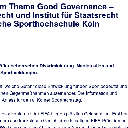
zum Thema Good Governance –
echt und Institut für Staatsrecht
sche Sporthochschule Köln
öfter beherrschen Diskriminierung, Manipulation und
r Sportmeldungen.
t, welche Gefahr diese Entwicklung für den Sport bedeutet und
ichen Gegenmaßnahmen auseinander. Die Information und
Anlass für den 8. Kölner Sportrechtstag.
ressekonferenz der FIFA fliegen plötzlich Geldscheine. Erst ho
 dem ausdruckslosen Gesicht des damaligen FIFA-Präsidenten
 Welt ging und eine Aktion, die zum Ausdruck bringt wie groß de