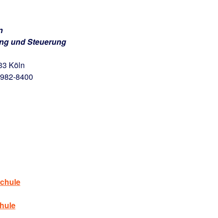
n
ung und Steuerung
33 Köln
4982-8400
chule
hule