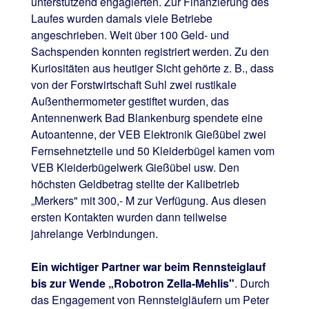
unterstützend engagierten. Zur Finanzierung des
Laufes wurden damals viele Betriebe
angeschrieben. Weit über 100 Geld- und
Sachspenden konnten registriert werden. Zu den
Kuriositäten aus heutiger Sicht gehörte z. B., dass
von der Forstwirtschaft Suhl zwei rustikale
Außenthermometer gestiftet wurden, das
Antennenwerk Bad Blankenburg spendete eine
Autoantenne, der VEB Elektronik Gießübel zwei
Fernsehnetzteile und 50 Kleiderbügel kamen vom
VEB Kleiderbügelwerk Gießübel usw. Den
höchsten Geldbetrag stellte der Kalibetrieb
„Merkers" mit 300,- M zur Verfügung. Aus diesen
ersten Kontakten wurden dann teilweise
jahrelange Verbindungen.
Ein wichtiger Partner war beim Rennsteiglauf
bis zur Wende „Robotron Zella-Mehlis"
. Durch
das Engagement von Rennsteigläufern um Peter