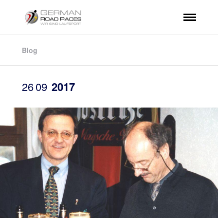
Blog
26
09
2017