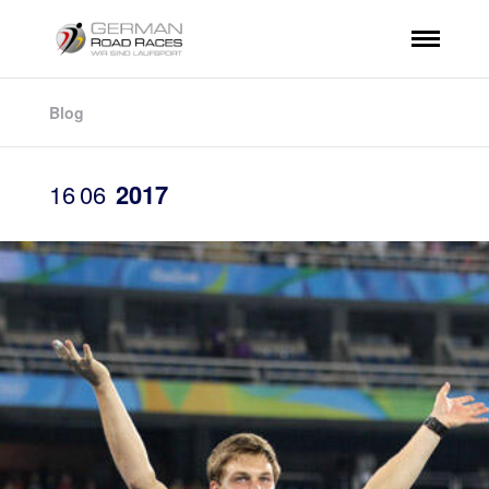
Blog
16
06
2017