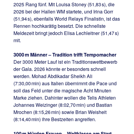
2025 Rang fünf. Mit Louisa Stoney (51,83 s), die
2026 bei der Hallen WM startete, und Irina Gorr
(51,94 s), ebenfalls World Relays Finalistin, ist das
Rennen hochkarätig besetzt. Die schnellste
Meldezeit bringt jedoch Elisa Lechleitner (51,47 s)
mit.
3000 m Männer – Tradition trifft Tempomacher
Der 3000 Meter Lauf ist ein Traditionswettbewerb
der Gala. 2026 könnte er besonders schnell
werden. Mohad Abdikadar Sheikh Ali
(7:30,00 min) aus Italien übernimmt die Pace und
soll das Feld unter die magische Acht Minuten
Marke ziehen. Dahinter wollen die Telis Athleten
Johannes Weizinger (8:02,70 min) und Bastian
Mrochen (8:15,26 min) sowie Brian Weisheit
(8:14,40 min) ihre Bestzeiten angreifen.
100 m Hürden Frauen – Weltklasse am Start