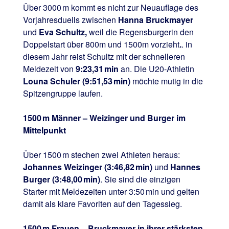
Über 3000 m kommt es nicht zur Neuauflage des
Vorjahresduells zwischen
Hanna Bruckmayer
und
Eva Schultz,
weil die Regensburgerin den
Doppelstart über 800m und 1500m vorzieht
.
. in
diesem Jahr reist Schultz mit der schnelleren
Meldezeit von
9:23,31 min
an. Die U20‑Athletin
Louna Schuler (9:51,53 min)
möchte mutig in die
Spitzengruppe laufen.
1500 m Männer – Weizinger und Burger im
Mittelpunkt
Über 1500 m stechen zwei Athleten heraus:
Johannes Weizinger (3:46,82 min)
und
Hannes
Burger (3:48,00 min)
. Sie sind die einzigen
Starter mit Meldezeiten unter 3:50 min und gelten
damit als klare Favoriten auf den Tagessieg.
1500 m Frauen – Bruckmayer in ihrer stärksten