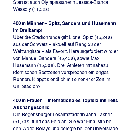
Start ist auch Olympiastarterin Jessica-Bianca
Wessoly (11,32s)
400 m Männer – Spitz, Sanders und Husemann
im Dreikampf
Über die Stadionrunde gilt Lionel Spitz (45,24 s)
aus der Schweiz – aktuell auf Rang 53 der
Weltrangliste – als Favorit. Herausgefordert wird er
von Manuel Sanders (45,43 s), sowie Max
Husemann (45,50 s). Drei Athleten mit nahezu
identischen Bestzeiten versprechen ein enges
Rennen. Klappt’s endlich mit einer 44er Zeit im
Uni-Stadion?
400 m Frauen – internationales Topfeld mit Telis
Aushängeschild
Die Regensburger Lokalmatadorin Jana Lakner
(51,73 s) führt das Feld an. Sie war Finalistin bei
den World Relays und belegte bei der Universiade