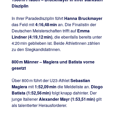
Disziplin
In ihrer Paradedisziplin führt
Hanna Bruckmayer
das Feld mit
4:16,48 min
an. Die Finalistin der
Deutschen Meisterschaften trifft auf
Emma
Lindner (4:19,12 min)
, die ebenfalls bereits unter
4:20 min geblieben ist. Beide Athletinnen zählen
zu den Siegkandidatinnen.
800 m Männer – Magiera und Batista vorne
gesetzt
Über 800 m führt der U23‑Athlet
Sebastian
Magiera
mit
1:52,09 min
die Meldeliste an.
Diogo
Batista (1:52,56 min)
folgt knapp dahinter. Der
junge Italiener
Alexander Mayr
(1:53,51 min)
gilt
als talentierter Herausforderer.