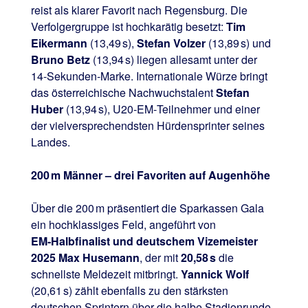
reist als klarer Favorit nach Regensburg. Die
Verfolgergruppe ist hochkarätig besetzt:
Tim
Eikermann
(13,49 s),
Stefan Volzer
(13,89 s) und
Bruno Betz
(13,94 s) liegen allesamt unter der
14‑Sekunden‑Marke. Internationale Würze bringt
das österreichische Nachwuchstalent
Stefan
Huber
(13,94 s), U20‑EM‑Teilnehmer und einer
der vielversprechendsten Hürdensprinter seines
Landes.
200 m Männer – drei Favoriten auf Augenhöhe
Über die 200 m präsentiert die Sparkassen Gala
ein hochklassiges Feld, angeführt von
EM‑Halbfinalist und deutschem Vizemeister
2025 Max Husemann
, der mit
20,58 s
die
schnellste Meldezeit mitbringt.
Yannick Wolf
(20,61 s) zählt ebenfalls zu den stärksten
deutschen Sprintern über die halbe Stadionrunde.