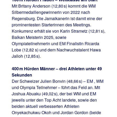
Mit Britany Anderson (12,80 s) kommt die WM
Silbermedaillengewinnerin von 2022 nach
Regensburg. Die Jamaikanerin ist damit eine der
prominentesten Starterinnen des Meetings.
Konkurrenz erhält sie von Karin Strametz (12,81 s),
Balkan Meisterin 2025, sowie
Olympiateilnehmerin und EM Finalistin Ricarda
Lobe (12,82 s) und dem Nachwuchstalent Hawa
Jalloh (12,85 s).
400 m Hürden Männer – drei Athleten unter 49
Sekunden
Der Schweizer Julien Bonvin (48,66 s) – EM , WM
und Olympia Teilnehmer – führt das Feld an. Mit
Joshua Abuaku (49,02 s), der bei WM und EM
jeweils unter den Top Acht landete, sowie den
beiden aktuell verbesserten Athleten
Onyekachukwu Okoh und Jordan Gordon (beide