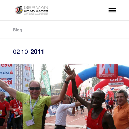
Blog
02
10
2011