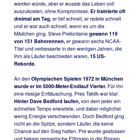
werden würde, aber er wusste das Leben voll
auszukosten, ohne Kompromisse.
Er trainierte oft
dreimal am Tag,
er lief schnell, er redete schnell
und er war auch schnell, wenn es um die
Mädchen ging. Steve Prefontaine
gewann 119
von 151 Bahnrennen,
er gewann sechs NCAA-
Titel und verbesserte in den wenigen Jahren, die
ihm als Läufer beschieden waren,
15 US-
Rekorde.
An den
Olympischen Spielen 1972 in München
wurde er im 5000-Meter-Endlauf Vierter.
Für ihn
eine riesige Enttäuschung. Pres Taktik war klar:
Hinter Dave Bedford laufen,
von dem jeder ein
schnelles Tempo erwartete, und dabei möglichst
wenig Energie verschwenden. Doch Bedford ging
nicht an die Spitze, sondern Läufer, die keine
Chance auf den Sieg hatten. Pre wurde gestossen
und bekam gegnerische Ellbogen in die Rippen.