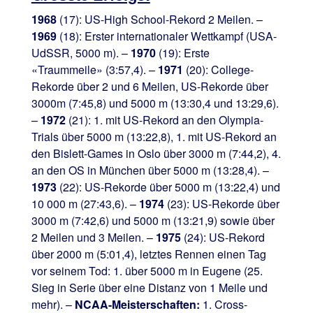
1968
(17):
US-High School-Rekord 2 Meilen. –
1969
(18): Erster internationaler Wettkampf (USA-
UdSSR, 5000 m). –
1970
(19): Erste
«Traummeile» (3:57,4). –
1971
(20): College-
Rekorde über 2 und 6 Meilen, US-Rekorde über
3000m (7:45,8) und 5000 m (13:30,4 und 13:29,6).
–
1972
(21): 1. mit US-Rekord an den Olympia-
Trials über 5000 m (13:22,8), 1. mit US-Rekord an
den Bislett-Games in Oslo über 3000 m (7:44,2), 4.
an den OS in München über 5000 m (13:28,4). –
1973
(22): US-Rekorde über 5000 m (13:22,4) und
10 000 m (27:43,6). –
1974
(23): US-Rekorde über
3000 m (7:42,6) und 5000 m (13:21,9) sowie über
2 Meilen und 3 Meilen. –
1975
(24): US-Rekord
über 2000 m (5:01,4), letztes Rennen einen Tag
vor seinem Tod: 1. über 5000 m in Eugene (25.
Sieg in Serie über eine Distanz von 1 Meile und
mehr). –
NCAA-Meisterschaften:
1. Cross-