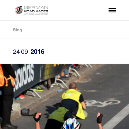
Blog
24
09
2016