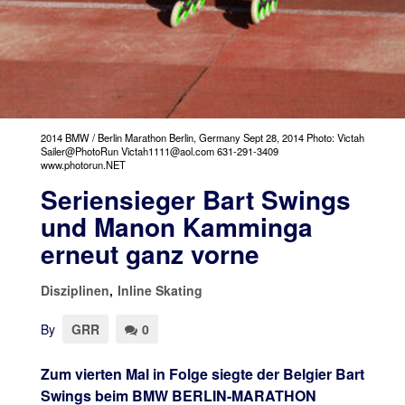
2014 BMW / Berlin Marathon Berlin, Germany Sept 28, 2014 Photo: Victah
Sailer@PhotoRun Victah1111@aol.com 631-291-3409
www.photorun.NET
Seriensieger Bart Swings
und Manon Kamminga
erneut ganz vorne
Disziplinen
,
Inline Skating
By
GRR
0
Zum vierten Mal in Folge siegte der Belgier Bart
Swings beim BMW BERLIN-MARATHON