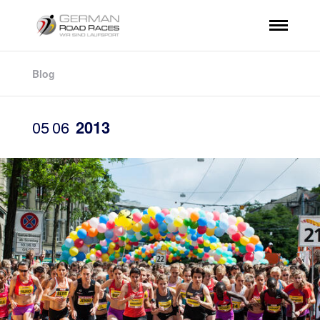
Blog
05
06
2013