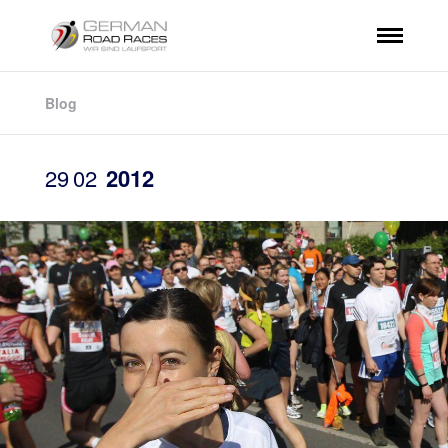
Blog
29
02
2012