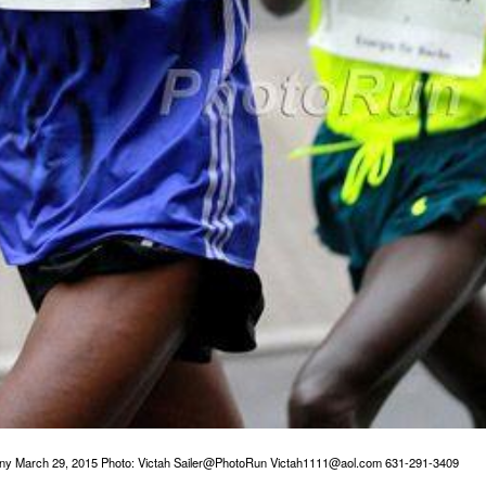
rmany March 29, 2015 Photo: Victah Sailer@PhotoRun Victah1111@aol.com 631-291-3409