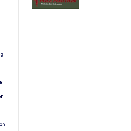
ng
e
er
von