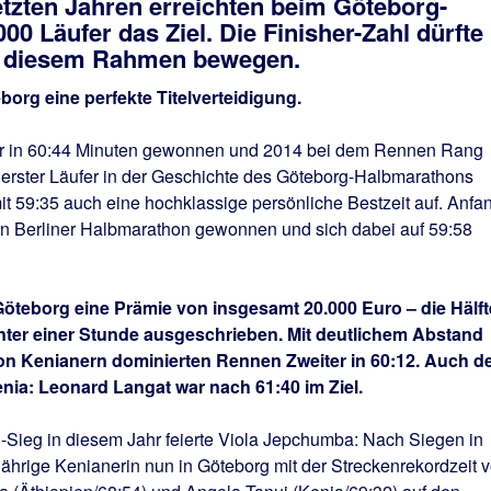
etzten Jahren erreichten beim Göteborg-
0 Läufer das Ziel. Die Finisher-Zahl dürfte
in diesem Rahmen bewegen.
org eine perfekte Titelverteidigung.
ahr in 60:44 Minuten gewonnen und 2014 bei dem Rennen Rang
als erster Läufer in der Geschichte des Göteborg-Halbmarathons
mit 59:35 auch eine hochklassige persönliche Bestzeit auf. Anfa
den Berliner Halbmarathon gewonnen und sich dabei auf 59:58
n Göteborg eine Prämie von insgesamt 20.000 Euro – die Hälft
unter einer Stunde ausgeschrieben. Mit deutlichem Abstand
n Kenianern dominierten Rennen Zweiter in 60:12. Auch d
enia: Leonard Langat war nach 61:40 im Ziel.
n-Sieg in diesem Jahr feierte Viola Jepchumba: Nach Siegen in
ährige Kenianerin nun in Göteborg mit der Streckenrekordzeit 