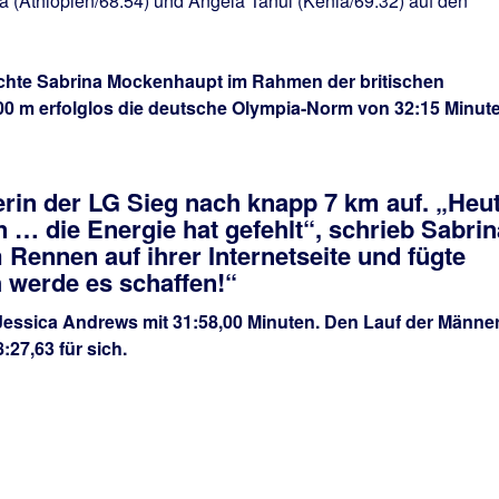
a (Äthiopien/68:54) und Angela Tanui (Kenia/69:32) auf den
hte Sabrina Mockenhaupt im Rahmen der britischen
000 m erfolglos die deutsche Olympia-Norm von 32:15 Minut
erin der LG Sieg nach knapp 7 km auf. „Heu
in … die Energie hat gefehlt“, schrieb Sabrin
ennen auf ihrer Internetseite und fügte
h werde es schaffen!“
Jessica Andrews mit 31:58,00 Minuten. Den Lauf der Männe
:27,63 für sich.