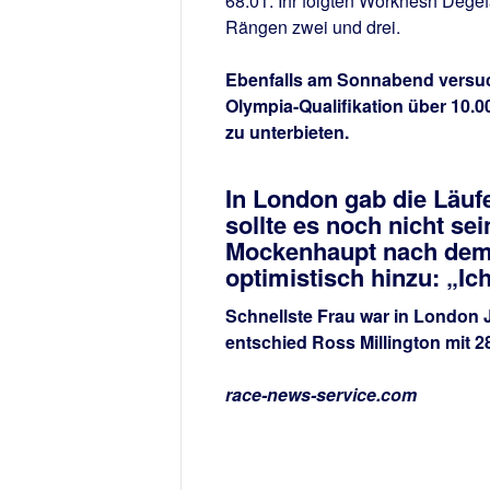
68:01. Ihr folgten Worknesh Degef
Rängen zwei und drei.
Ebenfalls am Sonnabend versuc
Olympia-Qualifikation über 10.
zu unterbieten.
In London gab die Läuf
sollte es noch nicht se
Mockenhaupt nach dem R
optimistisch hinzu: „Ic
Schnellste Frau war in London 
entschied Ross Millington mit 28
race-news-service.com